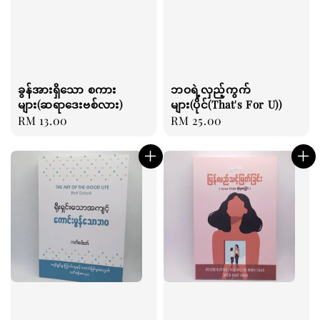
ခွန်အားရှိသော စကား
ဘဝရဲ့လှည့်ကွက်
များ(ဆရာဒေးဗစ်လား)
များ(ပိုင်(That's For U))
Regular
RM 13.00
Regular
RM 25.00
price
price