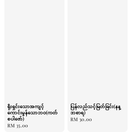
ရိုးရှင်းသောအကျင့်
ပြန်လည်သင့်မြတ်ခြင်း(နန္
ကောင်းမွန်သောဘဝ(ကတ်
ဒာစာရ)
စပါဇော်)
Regular
RM 30.00
Regular
RM 35.00
price