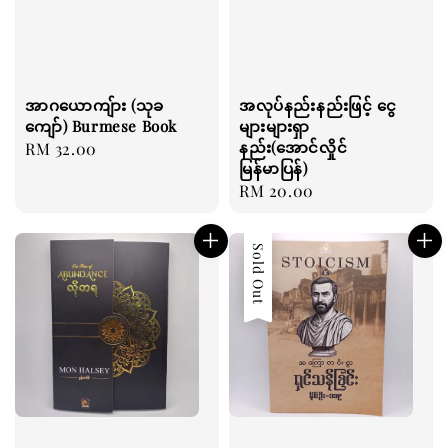
အာဂယောကျ်ား (သုခ
အလုပ်နည်းနည်းဖြင့် ငွေ
ကျော်) Burmese Book
များများရှာ
နည်း(အောင်လှိုင်
Regular
RM 32.00
မြန်မာပြန်)
price
Regular
RM 20.00
price
Sold Out