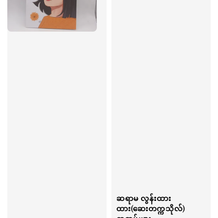
ဆရာမ လွန်းထား
ထား(ဆေးတက္ကသိုလ်)