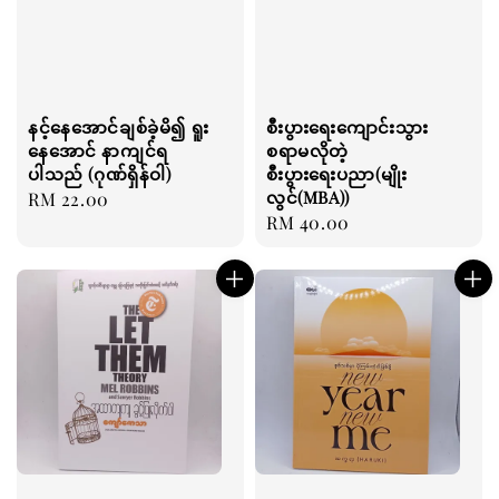
နင့်နေအောင်ချစ်ခဲ့မိ၍ ရူး
စီးပွားရေးကျောင်းသွား
နေအောင် နာကျင်ရ
စရာမလိုတဲ့
ပါသည် (ဂုဏ်ရှိန်ဝါ)
စီးပွားရေးပညာ(မျိုး
လွင်(MBA))
Regular
RM 22.00
Regular
RM 40.00
price
price