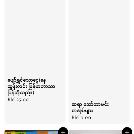
ပျော်ရွှင်သောငွေ(နေ
ထွန်းလင်း မြန်မာဘာသာ
ပြန်ဆိုသည်။)
Regular
RM 25.00
ဆရာ သော်တာမင်း
price
စာအုပ်များ
Regular
RM 0.00
price