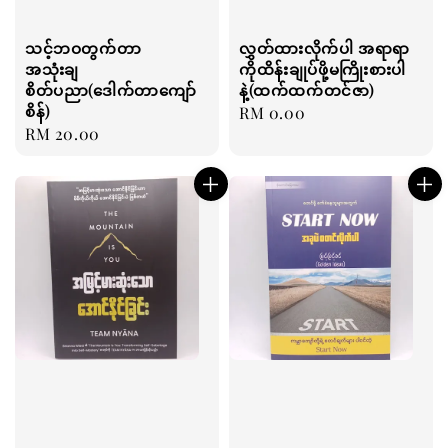
သင့်ဘဝတွက်တာ
လွှတ်ထားလိုက်ပါ အရာရာ
အသုံးချ
ကိုထိန်းချုပ်ဖို့မကြိုးစားပါ
စိတ်ပညာ(ဒေါက်တာကျော်
နဲ့(ထက်ထက်တင်ဇာ)
စိန်)
Regular
RM 0.00
Regular
RM 20.00
price
price