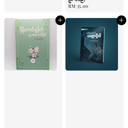
Regular
RM 35.00
price