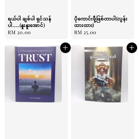
ရယ်ပါ ချစ်ပါ ရှင်သန်
ပိုကောင်းဖို့်ဖြစ်တာပါ(လွန်း
ပါ.....(နူးနူးအောင်)
ထားထား)
Regular
RM 20.00
Regular
RM 25.00
price
price