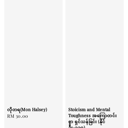
လိုတရ(Mon Halsey)
Stoicism and Mental
Toughness အကြောတင်း
Regular
RM 30.00
စွာ ရှင်သန်ခြင်း (နိုင်
price
ဦး-၁၁၉)