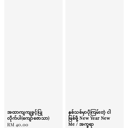
အထာကျကျခွင့်ပြု
နှစ်သစ်မှာပိုကြမ်းတဲ့ ငါ
လိုက်ပါ(ကျော်ဇောသာ)
ဖြစ်ဖို့ New Year New
Me / အက္ခရာ
Regular
RM 40.00