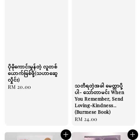
ပိုမိုကောင်းမွန်တဲ့ လူတစ်
ယောက်ဖြစ်ဖို့(သဟာဆွေ
လှိုင်း)
သတိရတဲ့အခါ မေတ္တာပို့
Regular
RM 20.00
ပါ- သော်တာမင်း When
price
You Remember, Send
Loving-Kindness..
(Burmese Book)
Regular
RM 24.00
price