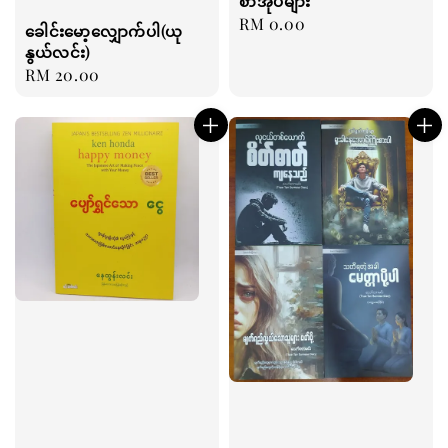
စာအုပ်များ
Regular
RM 0.00
ခေါင်းမော့လျှောက်ပါ(ယု
price
နွယ်လင်း)
Regular
RM 20.00
price