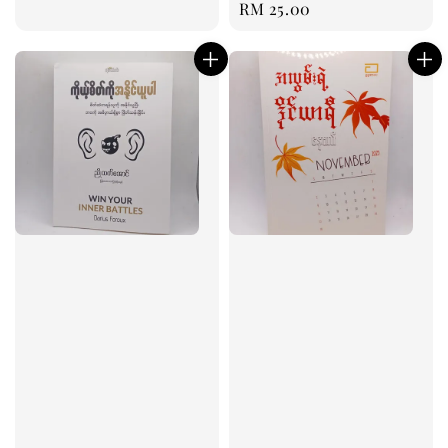
Regular
RM 25.00
price
price