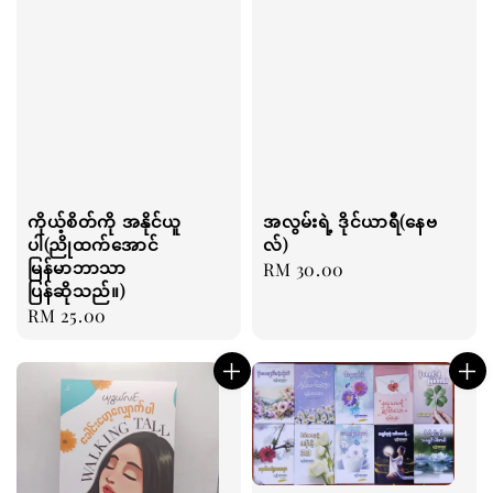
ကိုယ့်စိတ်ကို အနိုင်ယူ
အလွမ်းရဲ့ ဒိုင်ယာရီ(နေဗ
ပါ(ညိုထက်အောင်
လ်)
မြန်မာဘာသာ
Regular
RM 30.00
ပြန်ဆိုသည်။)
price
Regular
RM 25.00
price