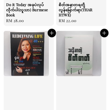
Do it Today အခုပဲလုပ်
စိတ်အနာတရတို့
လိုက်ပါ(လူသာ) Burmese
လွန်မြောက်ရာ(THAR
Book
HTWE)
Regular
RM 28.00
Regular
RM 22.00
price
price