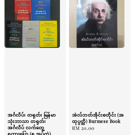
အင်္ဂလိပ်၊ တရုတ်၊ မြန်မာ
အဲလ်ဘတ်အိုင်းစတိုင်း (အ
သုံးဘာသာ တရုတ်၊
ထုပ္ပတ္တိ) Burmese Book
အင်္ဂလိပ် လက်တွေ့
Regular
RM 20.00
စကားပြော (၅ အုပ်တွဲ)