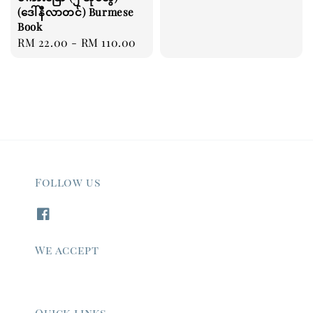
price
(ဒေါ်နီလာတင်) Burmese
Book
Regular
RM 22.00
-
RM 110.00
price
Follow us
We accept
Quick links