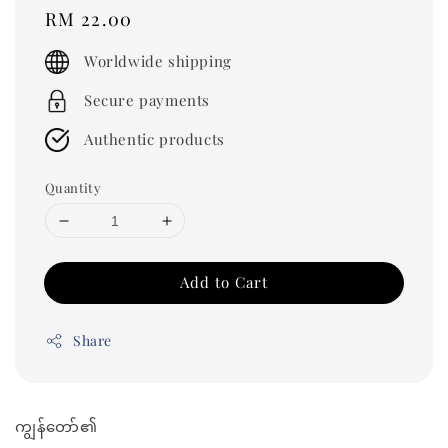
Regular
RM 22.00
price
Worldwide shipping
Secure payments
Authentic products
Quantity
Add to Cart
Share
ကျွန်တော်၏