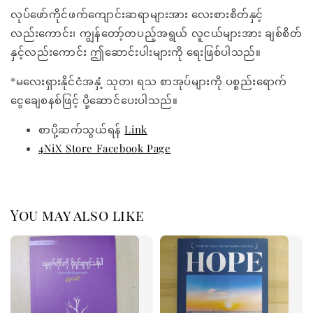
လုပ်ဖော်ကိုင်ဖက်ကျောင်းဆရာများအား လေးစားစိတ်နှင့်
လည်းကောင်း၊ ကျွန်တော့်တပည့်အရွယ် လူငယ်များအား ချစ်စိတ်
နှင့်လည်းကောင်း ဤဆောင်းပါးများကို ရေးဖြစ်ပါသည်။
*မလေးရှားနိုင်ငံအနှံ့ သုတ၊ ရသ စာအုပ်များကို ပစ္စည်းရောက်
ငွေချေစနစ်ဖြင့် ပို့ဆောင်ပေးပါသည်။
စာပို့ဆက်သွယ်ရန်
Link
4NiX Store Facebook Page
You may also like