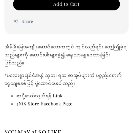
Add to Cart
Share
အိမ်ခြံမြေအကျိုးဆောင်လောကတွင် ကျင်လည်ရင်း တွေ့ကြုံခဲ့ရ
သည်များကို ဆောင်းပါးများခွဲ၍ ရေးသားမျှဝေထားခြင်း
ဖြစ်သည်။
*မလေးရှားနိုင်ငံအနှံ့ သုတ၊ ရသ စာအုပ်များကို ပစ္စည်းရောက်
ငွေချေစနစ်ဖြင့် ပို့ဆောင်ပေးပါသည်။
စာပို့ဆက်သွယ်ရန်
Link
4NiX Store Facebook Page
You may also like