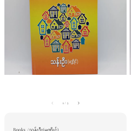
1
/
3
Books /သန်းဦး(မဏ္ဍိုင်)