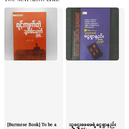
[Burmese Book] To be a
သူဌေးဖေဖေရဲ့ငွေရှာနည်း