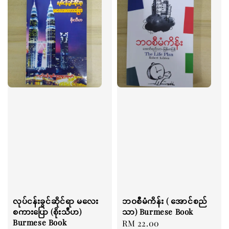
လုပ်ငန်းခွင်ဆိုင်ရာ မလေး
ဘဝစီမံကိန်း ( အောင်စည်
စကားပြော (စိုးသီဟ)
သာ) Burmese Book
Burmese Book
Regular
RM 22.00