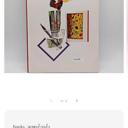
1
/
3
Books /အောင်သင်း