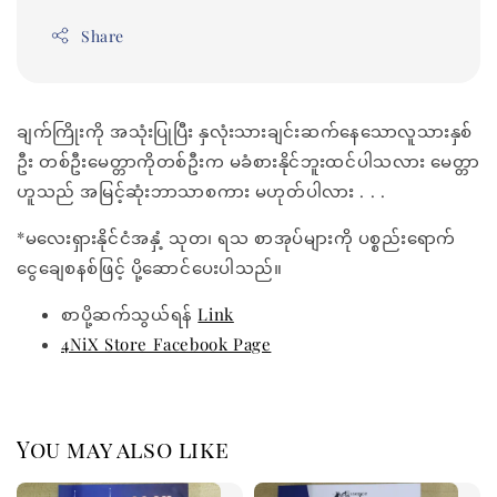
Share
ချက်ကြိုးကို အသုံးပြုပြီး နှလုံးသားချင်းဆက်နေသောလူသားနှစ်
ဦး တစ်ဦးမေတ္တာကိုတစ်ဦးက မခံစားနိုင်ဘူးထင်ပါသလား မေတ္တာ
ဟူသည် အမြင့်ဆုံးဘာသာစကား မဟုတ်ပါလား . . .
*မလေးရှားနိုင်ငံအနှံ့ သုတ၊ ရသ စာအုပ်များကို ပစ္စည်းရောက်
ငွေချေစနစ်ဖြင့် ပို့ဆောင်ပေးပါသည်။
စာပို့ဆက်သွယ်ရန်
Link
4NiX Store Facebook Page
You may also like