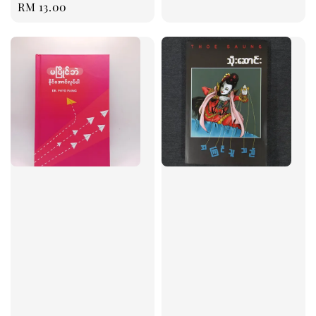
Regular
RM 13.00
price
price