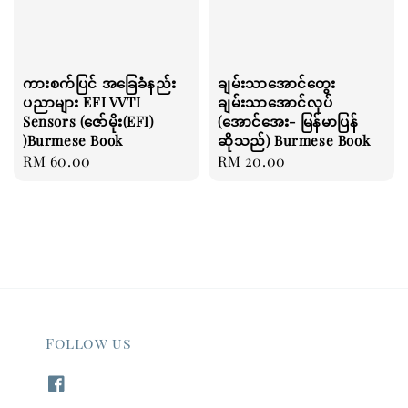
ကားစက်ပြင် အခြေခံနည်း
ချမ်းသာအောင်တွေး
ပညာများ EFI VVTI
ချမ်းသာအောင်လုပ်
Sensors (ဇော်မိုး(EFI)
(အောင်အေး- မြန်မာပြန်
)Burmese Book
ဆိုသည်) Burmese Book
Regular
RM 60.00
Regular
RM 20.00
price
price
Follow us