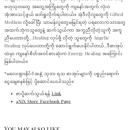
ဗဟုသုတတွေ အတွေ့အကြုံတွေကို ကျနော်အတွက် လုံးဝ
အံ့အားသင့်ဖွယ် ဖတ်ရှုလိုက်ရပါတယ်။ အဲ့ဒီလိုလူတွေကို Gifted
Medium လို့ခေါ်ပြီး သာမန်လူတွေမမြင်ရတဲ့ ပရလောကသားတွေ
အထက်ဘုံကသူတွေနဲ့ ဆက်သွယ်ကာ အကူညီလိုတဲ့သူကို အကူ
ညီပေးတာတို့...Healing လုပ်ဖို့ လိုတဲ့ သူတွေကို Angelic
Healing လုပ်ပေးတာတို့ကို ဆောင်ရွက်ပေးနိုင်ပါတယ်..ဒီစာအုပ်
ထဲမှာ ကျနော်စိတ်အဝင်စားဆုံးက Energy Healing အကြောင်း
ဖြစ်ပါတယ်။
*မလေးရှားနိုင်ငံအနှံ့ သုတ၊ ရသ စာအုပ်များကို ပစ္စည်းရောက်
ငွေချေစနစ်ဖြင့် ပို့ဆောင်ပေးပါသည်။
စာပို့ဆက်သွယ်ရန်
Link
4NiX Store Facebook Page
You may also like