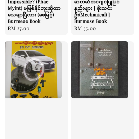
Impossible? (Phae
ဓာတ်ဆီအင်ဂျင်ပြုပြင်
Myint) မဖြစ်နိုင်ဘူးဆိုတာ
နည်းများ [ စိုးလင်း
သေချာပြီလား (ဖေမြင့်)
ဦး(Mechanical) ]
Burmese Book
Burmese Book
Regular
RM 27.00
Regular
RM 55.00
price
price