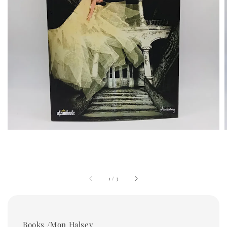
1
/
3
Books /Mon Halsey