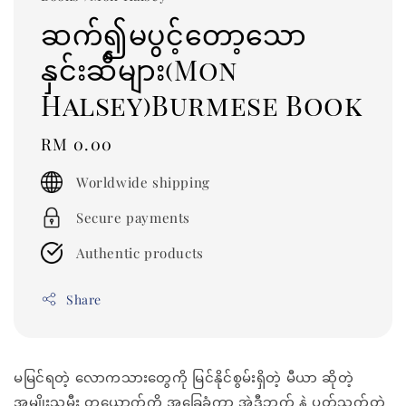
ဆက်၍မပွင့်တော့သော
နှင်းဆီများ(Mon
Halsey)Burmese Book
Regular
RM 0.00
price
Worldwide shipping
Secure payments
Authentic products
Share
မမြင်ရတဲ့ လောကသားတွေကို မြင်နိုင်စွမ်းရှိတဲ့ မီယာ ဆိုတဲ့
အမျိုးသမီး တယောက်ကို အခြေခံကာ အဲ့ဒီဘက် နဲ့ ပတ်သက်တဲ့