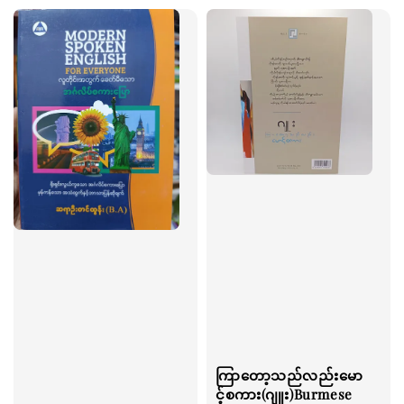
ကြာတော့သည်လည်းမော
င့်စကား(ဂျူး)Burmese