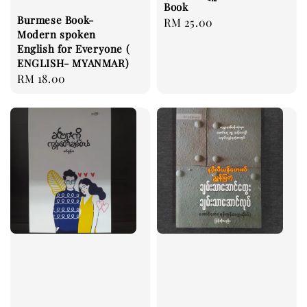
Book
Burmese Book-
Regular
RM 25.00
Modern spoken
price
English for Everyone (
ENGLISH- MYANMAR)
Regular
RM 18.00
price