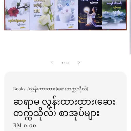
1
/
11
Books /လွန်းထားထား(ဆေးတက္ကသိုလ်)
ဆရာမ လွန်းထားထား(ဆေး
တက္ကသိုလ်) စာအုပ်များ
Regular
RM 0.00