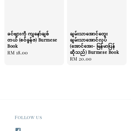
ခင်ဗျားကို ကျနော်ချစ်
ချမ်းသာအောင်တွေး
တယ် (စဝ်ခွန်ဇ) Burmese
ချမ်းသာအောင်လုပ်
Book
(အောင်အေး- မြန်မာပြန်
ဆိုသည်) Burmese Book
Regular
RM 18.00
Regular
RM 20.00
price
price
Follow us