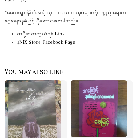
*မလေးရှားနိုင်ငံအနှံ့ သုတ၊ ရသ စာအုပ်များကို ပစ္စည်းရောက်
ငွေချေစနစ်ဖြင့် ပို့ဆောင်ပေးပါသည်။
စာပို့ဆက်သွယ်ရန်
Link
4NiX Store Facebook Page
You may also like