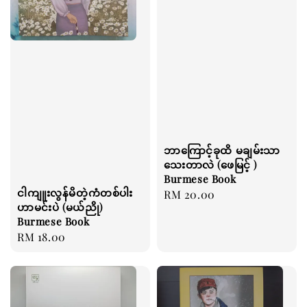
ဘာကြောင့်ခုထိ မချမ်းသာ
သေးတာလဲ (ဖေမြင့် )
Burmese Book
ငါကျူးလွန်မိတဲ့ကံတစ်ပါး
Regular
RM 20.00
ဟာမင်းပဲ (မယ်ညို)
price
Burmese Book
Regular
RM 18.00
price