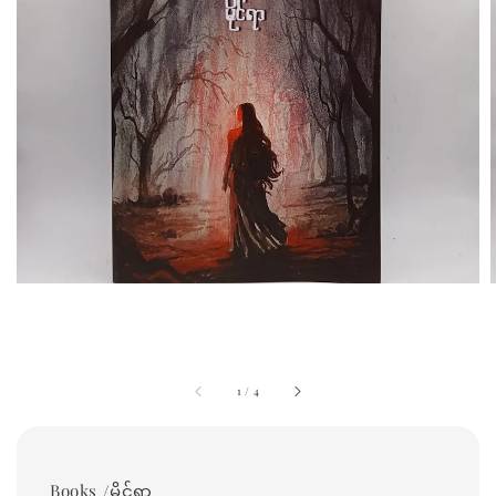
1
/
4
Books /မိုင်ရာ