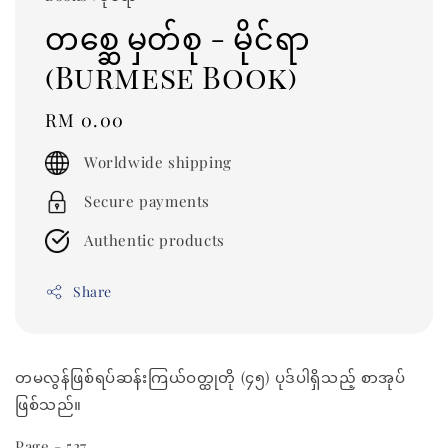
တစ္ဆေ မှတ်စု - မိုင်ရာ
(Burmese Book)
Regular
RM 0.00
price
Worldwide shipping
Secure payments
Authentic products
Share
တမလွန်ဖြစ်ရပ်ဆန်းကြယ်ဝတ္ထုတို (၄၅) ပုဒ်ပါရှိသည့် စာအုပ်
ဖြစ်သည်။
Page - 527