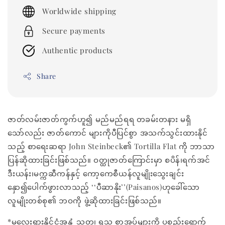
price
Worldwide shipping
Secure payments
Authentic products
Share
ဇာတ်လမ်းဇာတ်ကွက်ဟူ၍ မည်မည်ရရ တခမ်းတနား မရှိ
သော်လည်း ဇာတ်ကောင် များကိုပီပြင်စွာ အသက်သွင်းထားနိုင်
သည့် စာရေးဆရာ John Steinbeck၏ Tortilla Flat ကို ဘာသာ
ပြန်ဆိုထားခြင်းဖြစ်သည်။ ဝတ္ထုဇာတ်ကြောင်းမှာ စပိန်၊ရက်အင်
ဒီးယန်း၊မက္ကဆီကန်နှင့် ကော့ကေစီယန်လူမျိုးသွေးချင်း
နှော၍ပေါက်ဖွားလာသည့် ‘‘ပီဆာနိုး’’(Paisanos)ဟုခေါ်သော
လူမျိုးတစ်စု၏ ဘဝကို ဖွဲ့ဆိုထားခြင်းဖြစ်သည်။
*မလေးရှားနိုင်ငံအနှံ့ သုတ၊ ရသ စာအုပ်များကို ပစ္စည်းရောက်