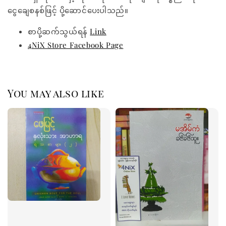
ငွေချေစနစ်ဖြင့် ပို့ဆောင်ပေးပါသည်။
စာပို့ဆက်သွယ်ရန်
Link
4NiX Store Facebook Page
You may also like