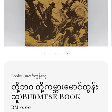
1
/
3
Books /မောင်ထွန်းသူ
တို့ဘဝ တို့ကမ္ဘာ(မောင်ထွန်း
သူ)Burmese Book
Regular
RM 0.00