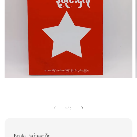
1
/
3
Books /ခင်ဆွေဦး