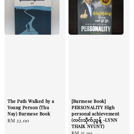
The Path Walked by a
[Burmese Book]
Young Person (Thu
PERSONALITY High
Nay) Burmese Book
personal achievement
(လင်းသိုက်ညွန့် -LYNN
Regular
RM 22.00
THAIK NYUNT)
price
Regular
RM 35.00