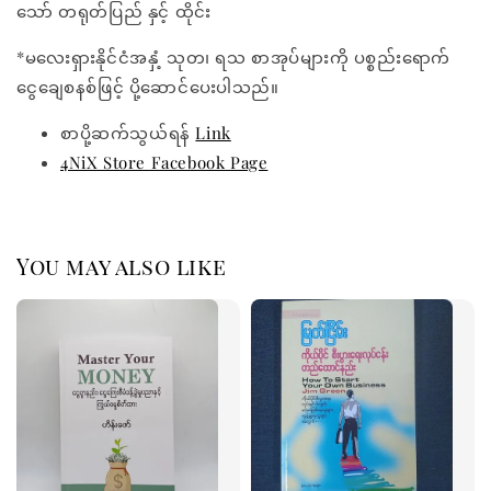
သော် တရုတ်ပြည် နှင့် ထိုင်း
*မလေးရှားနိုင်ငံအနှံ့ သုတ၊ ရသ စာအုပ်များကို ပစ္စည်းရောက်
ငွေချေစနစ်ဖြင့် ပို့ဆောင်ပေးပါသည်။
စာပို့ဆက်သွယ်ရန်
Link
4NiX Store Facebook Page
You may also like