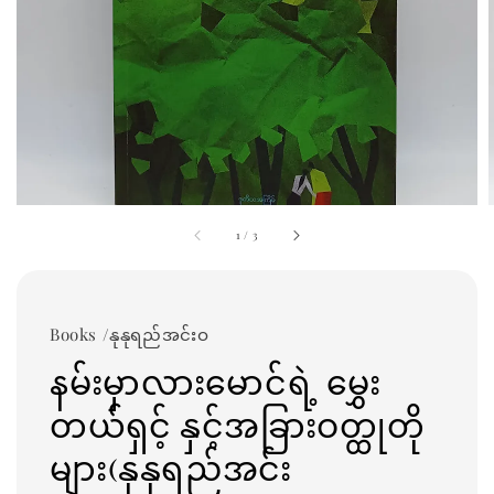
1
/
3
Books /နုနုရည်အင်းဝ
နမ်းမှာလားမောင်ရဲ့ မွှေး
တယ်ရှင့် နှင့်အခြားဝတ္ထုတို
များ(နုနုရည်အင်း