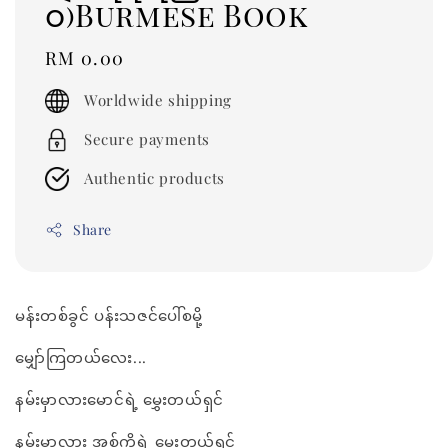
ဝ)Burmese Book
Regular
RM 0.00
price
Worldwide shipping
Secure payments
Authentic products
Share
မန်းတစ်ခွင် ပန်းသဇင်ပေါ်စမို့
မျှော်ကြတယ်လေး...
နမ်းမှာလားမောင်ရဲ့ မွှေးတယ်ရှင်
နမ်းမှာလား အစ်ကိုရဲ့ မွှေးတယ်ရှင်