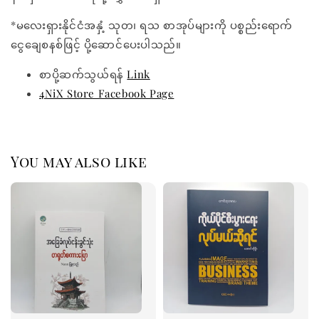
*မလေးရှားနိုင်ငံအနှံ့ သုတ၊ ရသ စာအုပ်များကို ပစ္စည်းရောက်
ငွေချေစနစ်ဖြင့် ပို့ဆောင်ပေးပါသည်။
စာပို့ဆက်သွယ်ရန်
Link
4NiX Store Facebook Page
You may also like