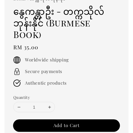
နွေကန္တာဦး - တက္ကသိုလ်
ဘုန်းနိုင် (Burmese
Book)
Regular
RM 35.00
price
Worldwide shipping
Secure payments
Authentic products
Quantity
Add to Cart