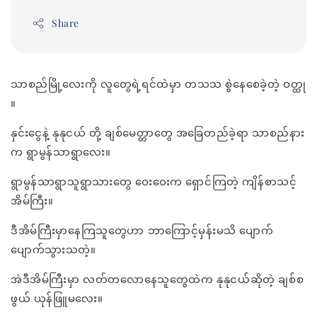
Share
သာစည်မြို့လေးကို လူတွေရဲ့ရင်ထဲမှာ တသသ စွဲနေစေခဲ့တဲ့ ဝတ္ထု
။
နှင်းငွေနဲ့ နုနုငယ် တို့ ချစ်မေတ္တာတွေ အခြေတည်ခဲ့ရာ သာစည်နား
က ရွာမွန်သာရွာလေး။
ရွာမွန်သာရွာသူရွာသားတွေ ဝေးဝေးက ရှောင်ကြတဲ့ ကျိန်စာသင့်
အိမ်ကြီး။
ဒီအိမ်ကြီးမှာနေကြသူတွေဟာ ဘာကြောင့်မှန်းမသိ ပျောက်
ပျောက်သွားသတဲ့။
အဲဒီအိမ်ကြီးမှာ လတ်တလောနေသူတွေထဲက နုနုငယ်ဆိုတဲ့ ချစ်စ
ဖွယ် ယုန်ဖြူမလေး။