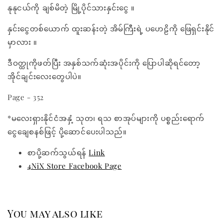
နုနုငယ်ကို ချစ်မိတဲ့ မြို့ပိုင်သားနှင်းငွေ ။
နှင်းငွေတစ်ယောက် ထူးဆန်းတဲ့ အိမ်ကြီးရဲ့ ပဟေဠိကို ဖြေရှင်းနိုင်
မှာလား ။
ဒီဝတ္ထုကိုဖတ်ပြီး အနှစ်သက်ဆုံးအပိုင်းကို ပြောပါဆိုရင်တော့
အိုင်ချင်းလေးတွေပါပဲ။
Page - 352
*မလေးရှားနိုင်ငံအနှံ့ သုတ၊ ရသ စာအုပ်များကို ပစ္စည်းရောက်
ငွေချေစနစ်ဖြင့် ပို့ဆောင်ပေးပါသည်။
စာပို့ဆက်သွယ်ရန်
Link
4NiX Store Facebook Page
You may also like