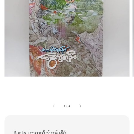
1
/
4
Books /တက္ကသိုလ်ဘုန်းနိုင်