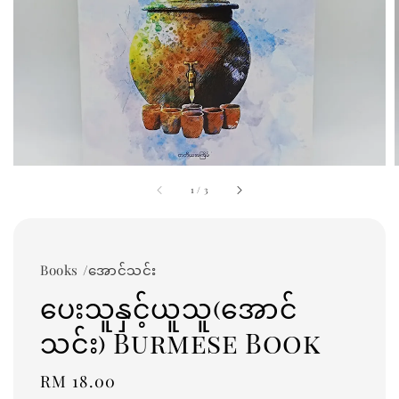
1
/
3
Books /အောင်သင်း
ပေးသူနှင့်ယူသူ(အောင်
သင်း) Burmese Book
Regular
RM 18.00