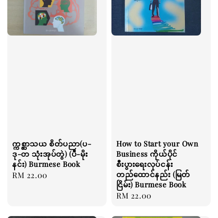
က္ကစ္ဆာသယ စိတ်ပညာ(ပ-
How to Start your Own
ဒု-တ သုံးအုပ်တွဲ) (ပီ-မိုး
Business ကိုယ်ပိုင်
နင်း) Burmese Book
စီးပွားရေးလုပ်ငန်း
တည်ထောင်နည်း (မြတ်
Regular
RM 22.00
ငြိမ်း) Burmese Book
price
Regular
RM 22.00
price