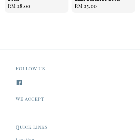
Regular
RM 28.00
Regular
RM 25.00
price
price
Follow us
We accept
Quick links
Location