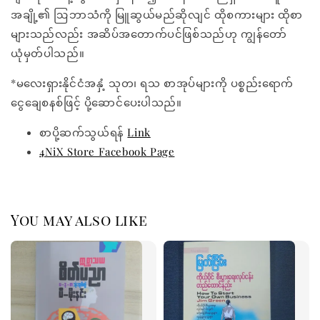
အချို့၏ ဩဘာသံကို မြူဆွယ်မည်ဆိုလျင် ထိုစကားများ ထိုစာ
များသည်လည်း အဆိပ်အတောက်ပင်ဖြစ်သည်ဟု ကျွန်တော်
ယုံမှတ်ပါသည်။
*မလေးရှားနိုင်ငံအနှံ့ သုတ၊ ရသ စာအုပ်များကို ပစ္စည်းရောက်
ငွေချေစနစ်ဖြင့် ပို့ဆောင်ပေးပါသည်။
စာပို့ဆက်သွယ်ရန်
Link
4NiX Store Facebook Page
You may also like