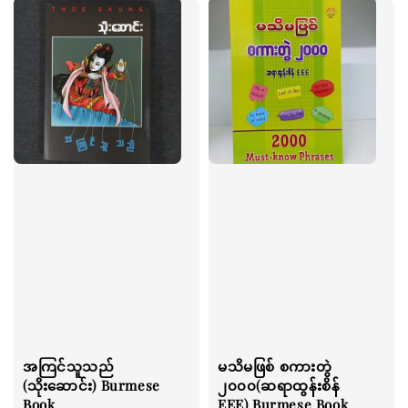
အကြင်သူသည်
မသိမဖြစ် စကားတွဲ
(သိုးဆောင်း) Burmese
၂၀၀၀(ဆရာထွန်းစိန်
Book
EEE) Burmese Book