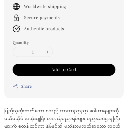
price
Worldwide shipping
Secure payments
Authentic products
Quantity
Add to Cart
Share
ပြည်သူတိုးတက်သော စသည့် ဘာဘာညာညာ ဝေါဟာရများကို
မဆီမဆိုင် အသုံးချပြီး တကယ့်ပညာရပ်များ ပညာသင်ဌာနကြီး
များကို စတန့်ထွင်ကာ နှိမ်နင်း၍ မသိနားမလည်ရှာသော လူငယ်