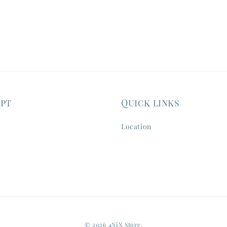
ept
Quick links
Location
© 2026 4NiX Store.