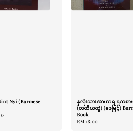
Sint Nyi (Burmese
နှလုံးသားအာဟာရ ရသစာမ
(တတိယတွဲ) (ဖေမြင့်) Bur
Book
00
Regular
RM 18.00
price