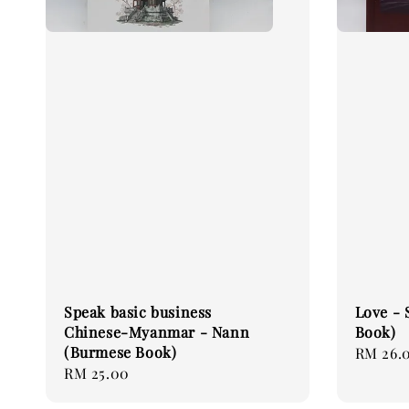
Speak basic business
Love - 
Chinese-Myanmar - Nann
Book)
(Burmese Book)
Regular
RM 26.
Regular
RM 25.00
price
price