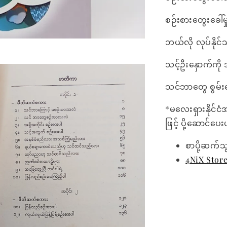
စဉ်းစားတွေးခေါ
ဘယ်လို လုပ်နိုင
သင့်ဦးနှောက်ကို အ
သင်ဘာတွေ စွမ်းဆ
*မလေးရှားနိုင်ငံ
ဖြင့် ပို့ဆောင်ပ
စာပို့ဆက်သ
4NiX Stor