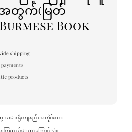
်းအတွက်(မြတ်
်း)Burmese Book
ide shipping
 payments
tic products
တွေ သမားရိုးကျနည်းအတိုင်းသာ
်နေကြသည်မှာ ဘာ့ကြောင့်လဲ။