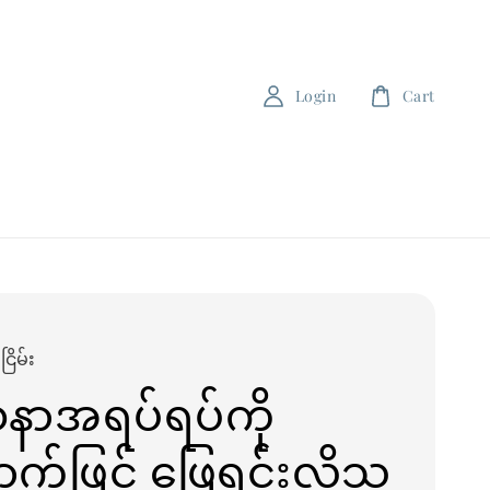
Login
Cart
ြိမ်း
ာအရပ်ရပ်ကို
ာက်ဖြင့် ဖြေရှင်းလိုသူ