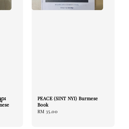
ျား
PEACE (SINT NYI) Burmese
mese
Book
Regular
RM 35.00
price