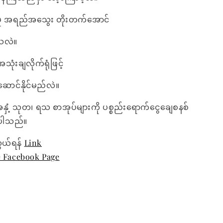
်မှု အရည်အသွေး တိုးတက်အောင်
်သလဲ။
သုံးချလိုက်ရုံဖြင့်
ောင်နိုင်မည်လဲ။
အနှံ့ သုတ၊ ရသ စာအုပ်များကို ပစ္စည်းရောက်ငွေချေစနစ်
ေးပါသည်။
ွယ်ရန်
Link
e Facebook Page