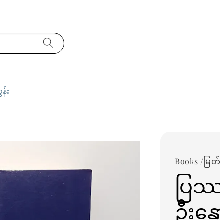
ှန်း
Books /မြတ်င
ပြဿန
ဦးနှေ