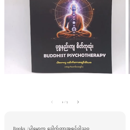
1
/
5
Books /ပါမောက္ခ ဒေါက်တာအရှင်ဝါသဝ