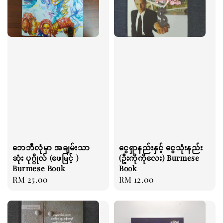
ဘေဘီလုံမှာ အချမ်းသာ
ငွေရှာနည်းနှင့် ငွေသုံးနည်း
ဆုံး ပုဂ္ဂိုလ် (ဖေမြင့် )
(ဦးကိုကိုလေး) Burmese
Burmese Book
Book
Regular
RM 25.00
Regular
RM 12.00
price
price