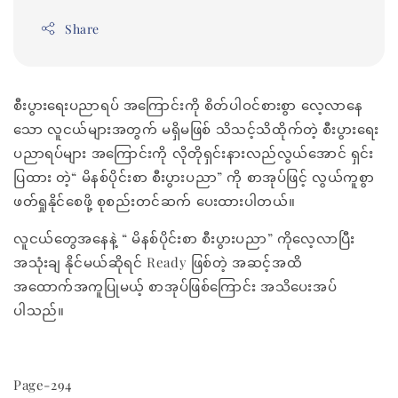
Share
စီးပွားရေးပညာရပ် အကြောင်းကို စိတ်ပါဝင်စားစွာ လေ့လာနေ
သော လူငယ်များအတွက် မရှိမဖြစ် သိသင့်သိထိုက်တဲ့ စီးပွားရေး
ပညာရပ်များ အကြောင်းကို လိုတိုရှင်းနားလည်လွယ်အောင် ရှင်း
ပြထား တဲ့“ မိနစ်ပိုင်းစာ စီးပွားပညာ” ကို စာအုပ်ဖြင့် လွယ်ကူစွာ
ဖတ်ရှုနိုင်စေဖို့ စုစည်းတင်ဆက် ပေးထားပါတယ်။
လူငယ်တွေအနေနဲ့ “ မိနစ်ပိုင်းစာ စီးပွားပညာ” ကိုလေ့လာပြီး
အသုံးချ နိုင်မယ်ဆိုရင် Ready ဖြစ်တဲ့ အဆင့်အထိ
အထောက်အကူပြုမယ့် စာအုပ်ဖြစ်ကြောင်း အသိပေးအပ်
ပါသည်။
Page-294