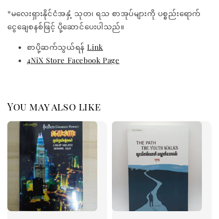
*မလေးရှားနိုင်ငံအနှံ့ သုတ၊ ရသ စာအုပ်များကို ပစ္စည်းရောက်
ငွေချေစနစ်ဖြင့် ပို့ဆောင်ပေးပါသည်။
စာပို့ဆက်သွယ်ရန်
Link
4NiX Store Facebook Page
You may also like