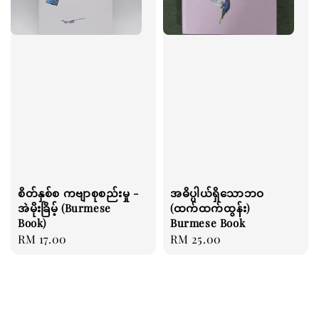
စိတ်နှစ်စ ကဗျာစုစည်းမှု -
အဓိပ္ပါယ်ရှိသောဘဝ
အဲမိုးခြိမ့် (Burmese
(ထက်ထက်ထွန်း)
Book)
Burmese Book
Regular
RM 17.00
Regular
RM 25.00
price
price