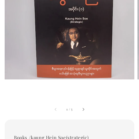
1
/
5
Books /kaung Hein Soe(strategic)