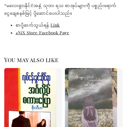
*မလေးရှားနိုင်ငံအနှံ့ သုတ၊ ရသ စာအုပ်များကို ပစ္စည်းရောက်
ငွေချေစနစ်ဖြင့် ပို့ဆောင်ပေးပါသည်။
စာပို့ဆက်သွယ်ရန်
Link
4NiX Store Facebook Page
You may also like