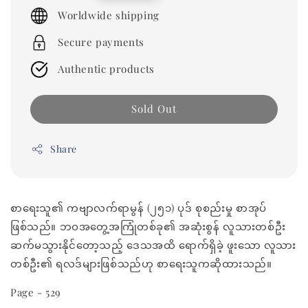
price
Worldwide shipping
Secure payments
Authentic products
Sold Out
Share
စာရေးသူ၏ ကဗျာလက်ရာမွန် (၂၅၁) ပုဒ် စုစည်းမှု စာအုပ်
ဖြစ်သည်။ ဘဝအတွေ့အကြုံတစ်ခု၏ အဆုံးစွန် လူသားတစ်ဦး
ဆက်မသွားနိုင်တော့သည့် ဒေသအထိ ရောက်ရှိခဲ့ ဖူးသော လူသား
တစ်ဦး၏ ရလဒ်များဖြစ်သည်ဟု စာရေးသူကဆိုထားသည်။
Page - 529