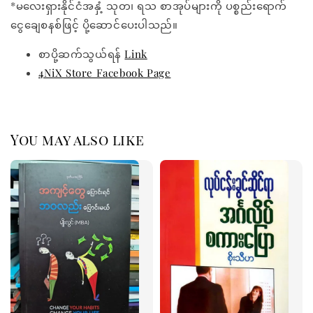
*မလေးရှားနိုင်ငံအနှံ့ သုတ၊ ရသ စာအုပ်များကို ပစ္စည်းရောက်
ငွေချေစနစ်ဖြင့် ပို့ဆောင်ပေးပါသည်။
စာပို့ဆက်သွယ်ရန်
Link
4NiX Store Facebook Page
You may also like