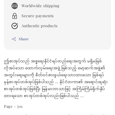
price
Worldwide shipping
Secure payments
Authentic products
Share
ဤစာအုပ်သည် အစ္စရေးနိုင်ငံရပ်တည်ရေးအတွက် မရှိမဖြစ်
လိုအပ်သော ထောက်လှမ်းရေးအဖွဲ့ ဖြစ်သည့် မော့ဆက်အဖွဲ့၏
အတွင်းရေးများကို စိတ်ဝင်စားဖွယ်ရေးသားထားသော ဖြစ်ရပ်
မှန်စာအုပ်တစ်အုပ်ဖြစ်ပါသည် ... နိုင်ငံတကာ၏ အရောင်းရဆုံး
စာအုပ်တစ်အုပ်ဖြစ်ပြီး မြန်မာဘာသာဖြင့် အကြိမ်ကြိမ်ရိုက်နှိပ်
ထားရသော စာအုပ်တစ်အုပ်လည်းဖြစ်ပါသည် ...
Page - 501