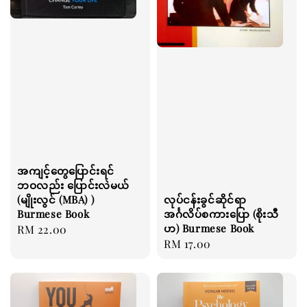
အကျင့်တွေပြောင်းရင်
ဘဝလည်း ပြောင်းလဲမယ်
(မျိုးလွင် (MBA) )
လုပ်ငန်းခွင်ဆိုင်ရာ
Burmese Book
အင်္ဂလိပ်စကားပြော (စိုးသီ
ဟ) Burmese Book
Regular
RM 22.00
Regular
RM 17.00
price
price