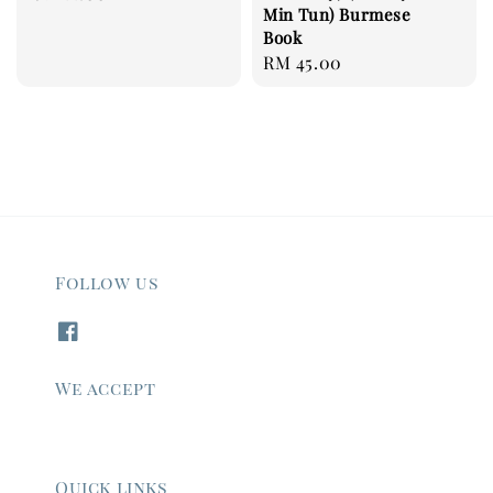
Min Tun) Burmese
price
Book
Regular
RM 45.00
price
Follow us
We accept
Quick links