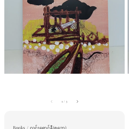
1
/
3
Books / လင်းရောင်နီ(စဘေ)