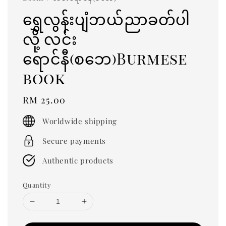
ရွှေလွန်းပျံဘယ်ညာခတ်ပါ
လို့ လင်း
ရောင်နီ(စဘေ)Burmese
book
Regular
RM 25.00
price
Worldwide shipping
Secure payments
Authentic products
Quantity