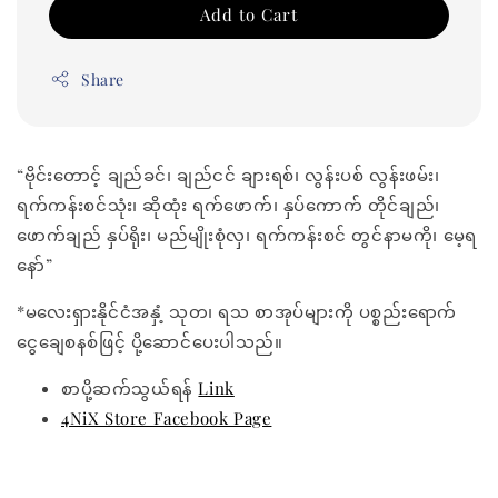
Add to Cart
Share
“ဗိုင်းတောင့် ချည်ခင်၊ ချည်ငင် ချားရစ်၊ လွန်းပစ် လွန်းဖမ်း၊
ရက်ကန်းစင်သုံး၊ ဆိုထုံး ရက်ဖောက်၊ နှပ်ကောက် တိုင်ချည်၊
ဖောက်ချည် နှပ်ရိုး၊ မည်မျိုးစုံလှ၊ ရက်ကန်းစင် တွင်နာမကို၊ မေ့ရ
နော်”
*မလေးရှားနိုင်ငံအနှံ့ သုတ၊ ရသ စာအုပ်များကို ပစ္စည်းရောက်
ငွေချေစနစ်ဖြင့် ပို့ဆောင်ပေးပါသည်။
စာပို့ဆက်သွယ်ရန်
Link
4NiX Store Facebook Page