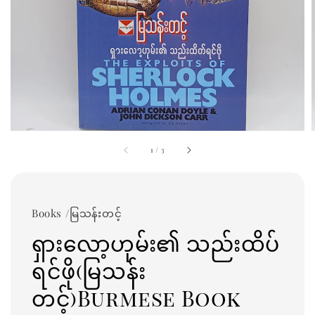
1
/
3
Books /မြသန်းတင့်
ရှားလော့ဟုမ်း၏ သည်းထိပ်
ရင်ဖို(မြသန်း
တင့်)Burmese Book