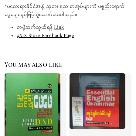
*မလေးရှားနိုင်ငံအနှံ့ သုတ၊ ရသ စာအုပ်များကို ပစ္စည်းရောက်
ငွေချေစနစ်ဖြင့် ပို့ဆောင်ပေးပါသည်။
စာပို့ဆက်သွယ်ရန်
Link
4NiX Store Facebook Page
You may also like