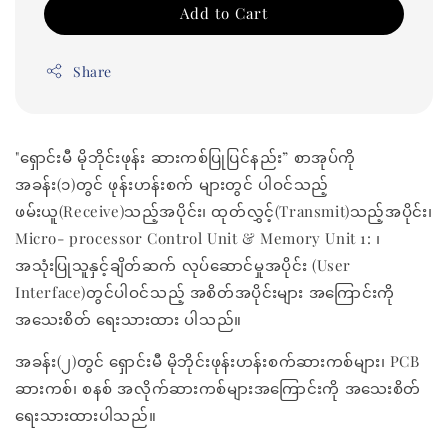
Add to Cart
Share
"ရှောင်းမီ မိုဘိုင်းဖုန်း ဆားကစ်ပြုပြင်နည်း” စာအုပ်ကို
အခန်း(၁)တွင် ဖုန်းဟန်းစက် များတွင် ပါဝင်သည့်
ဖမ်းယူ(Receive)သည့်အပိုင်း၊ ထုတ်လွှင့်(Transmit)သည့်အပိုင်း၊
Micro- processor Control Unit & Memory Unit 1: ၊
အသုံးပြုသူနှင့်ချိတ်ဆက် လုပ်ဆောင်မှုအပိုင်း (User
Interface)တွင်ပါဝင်သည့် အစိတ်အပိုင်းများ အကြောင်းကို
အသေးစိတ် ရေးသားထား ပါသည်။
အခန်း(၂)တွင် ရှောင်းမီ မိုဘိုင်းဖုန်းဟန်းစက်ဆားကစ်များ၊ PCB
ဆားကစ်၊ စနစ် အလိုက်ဆားကစ်များအကြောင်းကို အသေးစိတ်
ရေးသားထားပါသည်။