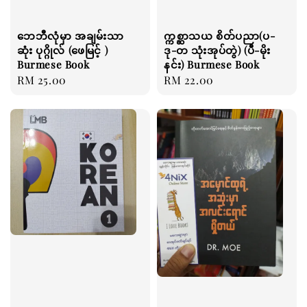
ဘေဘီလုံမှာ အချမ်းသာ
က္ကစ္ဆာသယ စိတ်ပညာ(ပ-
ဆုံး ပုဂ္ဂိုလ် (ဖေမြင့် )
ဒု-တ သုံးအုပ်တွဲ) (ပီ-မိုး
Burmese Book
နင်း) Burmese Book
Regular
RM 25.00
Regular
RM 22.00
price
price