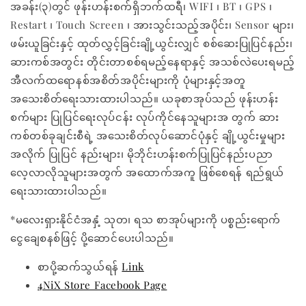
အခန်း(၃)တွင် ဖုန်းဟန်းစက်ရှိဘက်ထရီ၊ WIFI ၊ BT ၊ GPS ၊
Restart ၊ Touch Screen ၊ အားသွင်းသည့်အပိုင်း၊ Sensor များ၊
ဖမ်းယူခြင်းနှင့် ထုတ်လွှင့်ခြင်းချို့ယွင်းလျှင် စစ်ဆေးပြုပြင်နည်း၊
ဆားကစ်အတွင်း တိုင်းတာစစ်ရမည့်နေရာနှင့် အသစ်လဲပေးရမည့်
အီလက်ထရောနစ်အစိတ်အပိုင်းများကို ပုံများနှင့်အတူ
အသေးစိတ်ရေးသားထားပါသည်။ ယခုစာအုပ်သည် ဖုန်းဟန်း
စက်များ ပြုပြင်ရေးလုပ်ငန်း လုပ်ကိုင်နေသူများအ တွက် ဆား
ကစ်တစ်ခုချင်းစီရဲ့ အသေးစိတ်လုပ်ဆောင်ပုံနှင့် ချို့ယွင်းမှုများ
အလိုက် ပြုပြင် နည်းများ၊ မိုဘိုင်းဟန်းစက်ပြုပြင်နည်းပညာ
လေ့လာလိုသူများအတွက် အထောက်အကူ ဖြစ်စေရန် ရည်ရွယ်
ရေးသားထားပါသည်။
*မလေးရှားနိုင်ငံအနှံ့ သုတ၊ ရသ စာအုပ်များကို ပစ္စည်းရောက်
ငွေချေစနစ်ဖြင့် ပို့ဆောင်ပေးပါသည်။
စာပို့ဆက်သွယ်ရန်
Link
4NiX Store Facebook Page