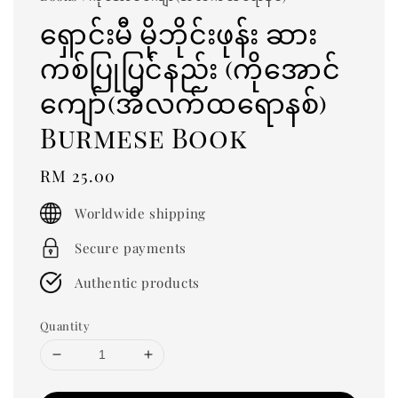
ရှောင်းမီ မိုဘိုင်းဖုန်း ဆား
ကစ်ပြုပြင်နည်း (ကိုအောင်
ကျော်(အီလက်ထရောနစ်)
Burmese Book
Regular
RM 25.00
price
Worldwide shipping
Secure payments
Authentic products
Quantity