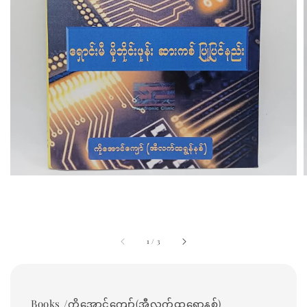
1
/
3
Books /ကိုအောင်ကျော်(အီလက်ထရောနစ်)