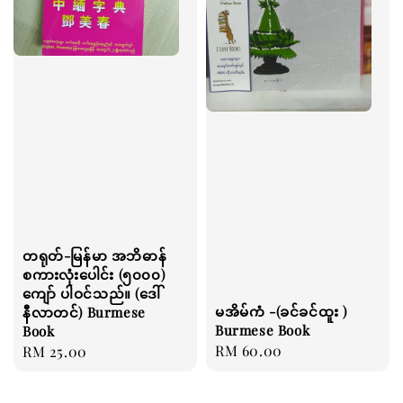
တရုတ်-မြန်မာ အဘိဓာန်
စကားလုံးပေါင်း (၅၀၀၀)
ကျော် ပါဝင်သည်။ (ဒေါ်
မအိမ်ကံ -(ခင်ခင်ထူး )
နီလာတင်) Burmese
Burmese Book
Book
Regular
RM 60.00
Regular
RM 25.00
price
price