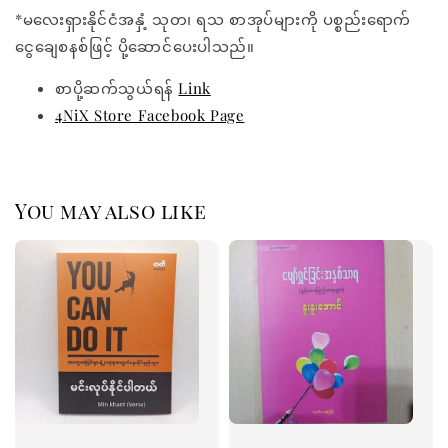
*မလေးရှားနိုင်ငံအနှံ့ သုတ၊ ရသ စာအုပ်များကို ပစ္စည်းရောက်
ငွေချေစနစ်ဖြင့် ပို့ဆောင်ပေးပါသည်။
စာပို့ဆက်သွယ်ရန်
Link
4NiX Store Facebook Page
You may also like