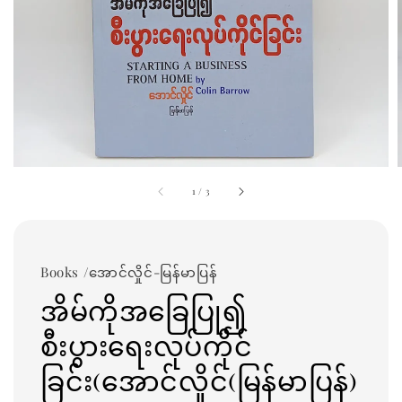
1
/
3
Books /အောင်လှိုင်-မြန်မာပြန်
အိမ်ကိုအခြေပြု၍
စီးပွားရေးလုပ်ကိုင်
ခြင်း(အောင်လှိုင်(မြန်မာပြန်)