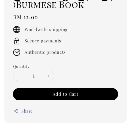
)Burmese Book
Regular
RM 12.00
price
Worldwide shipping
Secure payments
Authentic products
Quantity
Add to Cart
Share