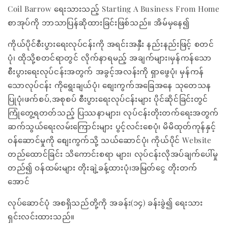
Coil Barrow ရေးသားသည့် Starting A Business From Home
စာအုပ်ကို ဘာသာပြန်ဆိုထားခြင်းဖြစ်သည်။ အိမ်မှနေ၍
ကိုယ်ပိုင်စီးပွားရေးလုပ်ငန်းကို အရင်းအနှီး နည်းနည်းဖြင့် စတင်
ပုံ၊ ထိုသို့စတင်ရာတွင် လိုက်နာရမည့် အချက်များ၊မှန်ကန်သော
စီးပွားရေးလုပ်ငန်းအတွက် အခွင့်အလန်းကို ရှာဖွေပုံ၊ မှန်ကန်
သောလုပ်ငန်း ကိုရွေးချယ်ပုံ၊ စျေးကွက်အခြေအနေ သုတေသန
ပြုပုံ၊ဖက်စပ်,အစုစပ် စီးပွားရေးလုပ်ငန်းများ ပိုင်ဆိုင်ခြင်းတွင်
ကြုံတွေ့ရတတ်သည့် ပြဿနာများ၊ လုပ်ငန်းတိုးတက်ရေးအတွက်
ဆက်သွယ်ရေးလမ်းကြောင်းများ ပွင့်လင်းစေပုံ၊ မိမိထုတ်ကုန်နှင့်
ဝန်ဆောင်မှုကို စျေးကွက်သို့ သယ်ဆောင်ပုံ၊ ကိုယ်ပိုင် Website
တည်ထောင်ခြင်း သိကောင်းစရာ များ၊ လုပ်ငန်းလိုအပ်ချက်ပေါ်မှု
တည်၍ ဝန်ထမ်းများ တိုးချဲ့ခန့်ထားပုံ၊အမြတ်ငွေ တိုးတက်
အောင်
လုပ်ဆောင်ပုံ အစရှိသည်တို့ကို အခန်း(၁၄) ခန်းခွဲ၍ ရေးသား
ရှင်းလင်းထားသည်။