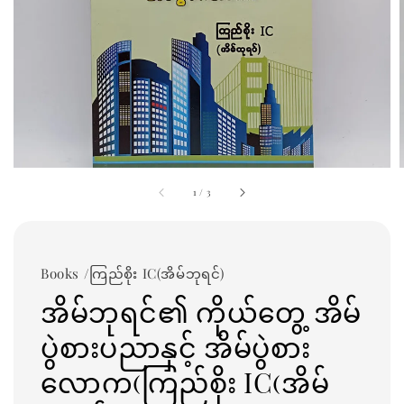
1
/
3
Books /ကြည်စိုး IC(အိမ်ဘုရင်)
အိမ်ဘုရင်၏ ကိုယ်တွေ့ အိမ်
ပွဲစားပညာနှင့် အိမ်ပွဲစား
လောက(ကြည်စိုး IC(အိမ်