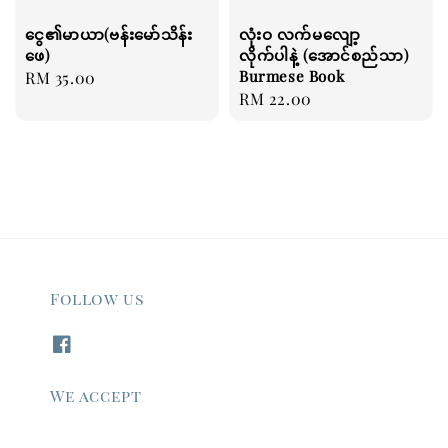
ငွေ၏မာယာ(ဗန်းမော်သိန်း
လုံးဝ လက်မလျော့
ဖေ)
လိုက်ပါနဲ့ (အောင်စည်သာ)
Burmese Book
Regular
RM 35.00
Regular
RM 22.00
price
price
Follow us
We accept