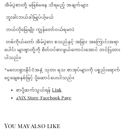
အိမ်ပွဲစားတို့ မဖြစ်မနေ သိရမည့် အချက်များ
ဘူးခါးဘယ်ခါမြုပ်ပါ့မယ်
ဘယ်လိုမြေမျိုး ကျွန်တော်ဝယ်ရမလဲ
တစ်ကိုယ်တော် အိမ်ပွဲစား စသည်နှင့် အခြား အကြောင်းအရာ
ပေါင်း များစွာတို့ကို စိတ်ဝင်စားဖွယ်ကောင်းအောင် တင်ပြထား
ပါသည်။
*မလေးရှားနိုင်ငံအနှံ့ သုတ၊ ရသ စာအုပ်များကို ပစ္စည်းရောက်
ငွေချေစနစ်ဖြင့် ပို့ဆောင်ပေးပါသည်။
စာပို့ဆက်သွယ်ရန်
Link
4NiX Store Facebook Page
You may also like