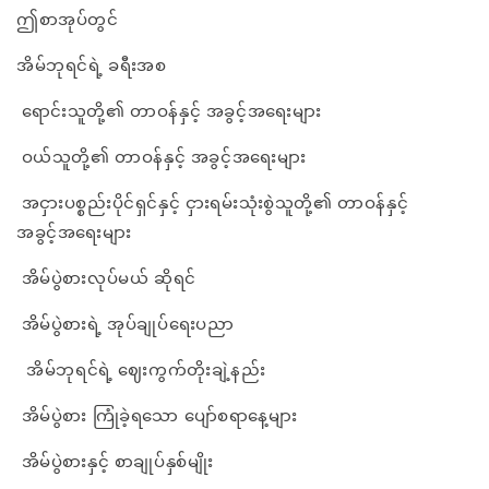
ဤစာအုပ်တွင်
အိမ်ဘုရင်ရဲ့ ခရီးအစ
ရောင်းသူတို့၏ တာဝန်နှင့် အခွင့်အရေးများ
ဝယ်သူတို့၏ တာဝန်နှင့် အခွင့်အရေးများ
အငှားပစ္စည်းပိုင်ရှင်နှင့် ငှားရမ်းသုံးစွဲသူတို့၏ တာဝန်နှင့်
အခွင့်အရေးများ
အိမ်ပွဲစားလုပ်မယ် ဆိုရင်
အိမ်ပွဲစားရဲ့ အုပ်ချုပ်ရေးပညာ
အိမ်ဘုရင်ရဲ့ ဈေးကွက်တိုးချဲ့နည်း
အိမ်ပွဲစား ကြုံခဲ့ရသော ပျော်စရာနေ့များ
အိမ်ပွဲစားနှင့် စာချုပ်နှစ်မျိုး