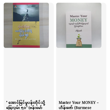
" အောင်မြင်မှုပန်းတိုင်သို့
Master Your MONEY -
ခြေလှမ်း ၅၀" (ဗန်းမော်
ဟိန်းဇော် (Burmese