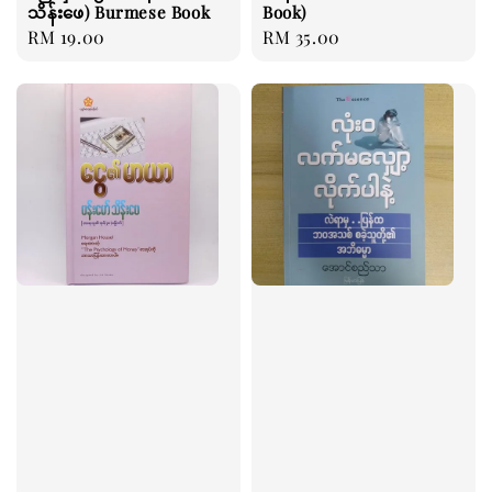
သိန်းဖေ) Burmese Book
Book)
Regular
RM 19.00
Regular
RM 35.00
price
price