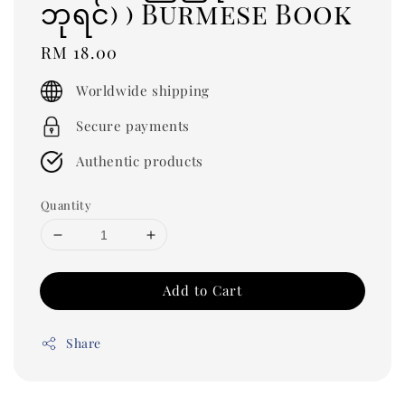
ဘုရင်) ) Burmese Book
Regular
RM 18.00
price
Worldwide shipping
Secure payments
Authentic products
Quantity
Add to Cart
Share