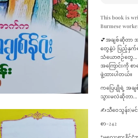
This book is wr
Burmese worker
💕အချစ်ဆိုတာ အမ
တွေနဲ့ပဲ ပြည့်န
သံယောဇဉ်တွေ...
အကြောင်းကို စာ
ဖွဲ့ထားပါတယ်။
ကပြေပျိုရဲ့ အချ
သွားမလဲဆိုတာ...
✍သီဝေသွန်း(မင်
စာ-242
*မလေးရှားနိုင်ငံ