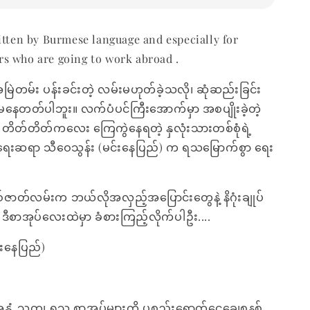
itten by Burmese language and especially for
s who are going to work abroad .
ြဲတမ်း ပန်းခင်းတဲ့ လမ်းမဟုတ်ခဲ့သလို၊ ဆုံဆည်းခြင်း
ှက်မနေတတ်ပါဘူး။ လက်ပံပင်ကြီးအောက်မှာ အစပျိုးခဲ့တဲ့
 တိတ်တိတ်ကလေး ကြေကွဲနေရတဲ့ နှလုံးသားတစ်စုံရဲ့
ရေးဆရာ သီဝေသွန်း (မင်းနေပြည်) က ရသမြောက်စွာ ရေး
စ်ဇာတ်လမ်းက ဘယ်လိုအလှည့်အပြောင်းတွေနဲ့ နိဂုံးချုပ်
 ဒီစာအုပ်လေးထဲမှာ ခံစားကြည့်လိုက်ပါဦး....
းနေပြည်)
အနှံ့ သုတ၊ ရသ စာအုပ်များကို ပစ္စည်းရောက်ငွေချေစနစ်