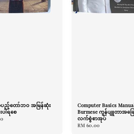
ပည့်တော်ဘဝ အမြန်ဆုံး
Computer Basics Manual
်းပါရစေ
Burmese ကွန်ပျူတာအခြေ
လက်စွဲစာအုပ်
00
Regular
RM 60.00
price