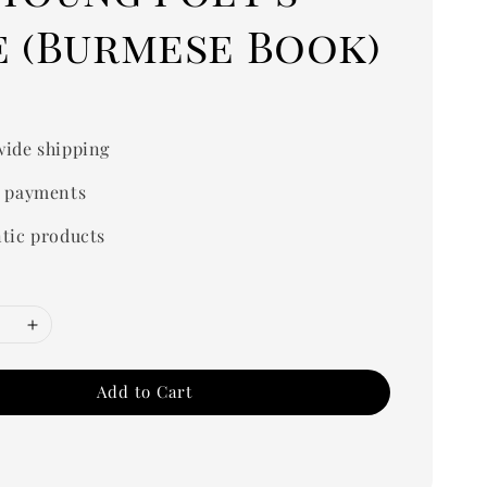
e (Burmese Book)
0
ide shipping
 payments
tic products
Add to Cart