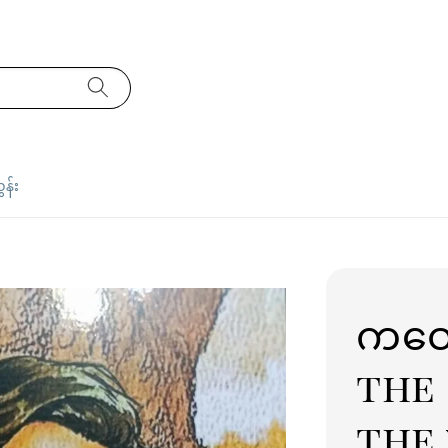
ှန်း
ကဝေပ
the
the 