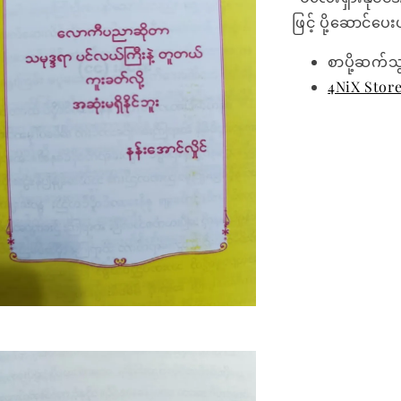
ဖြင့် ပို့ဆောင်ပ
စာပို့ဆက်သ
4NiX Stor