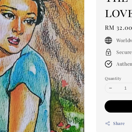
lov
Regular
RM 32.0
price
Worldw
Secure
Authen
Quantity
Share