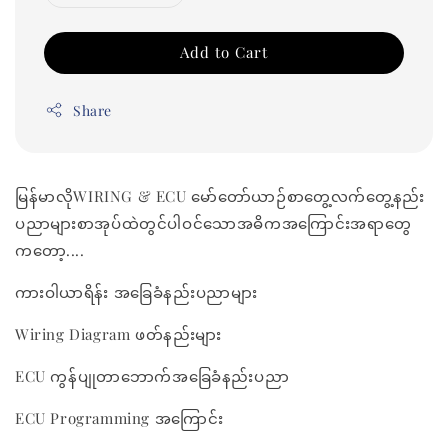
Add to Cart
Share
မြန်မာလိုWIRING & ECU မော်တော်ယာဉ်စာတွေ့လက်တွေ့နည်း
ပညာများစာအုပ်ထဲတွင်ပါဝင်သောအဓိကအကြောင်းအရာတွေ
ကတော့....
ကားဝါယာရိန်း အခြေခံနည်းပညာများ
Wiring Diagram ဖတ်နည်းများ
ECU ကွန်ပျုတာဘောက်အခြေခံနည်းပညာ
ECU Programming အကြောင်း