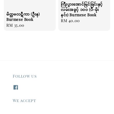
ကြီးပွားအောင်မြင်ခြင်းနှင့်
လမ်းအခွင့် ၁၀၀ (ပီ-မိုး
မိတ္တဗလဋီကာ (ဦးနု)
နင်း) Burmese Book
Burmese Book
Regular
RM 40.00
Regular
RM 35.00
price
price
Follow us
We accept