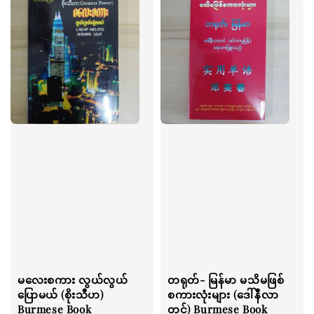
မလေးစကား လွယ်လွယ်
တရုတ်- မြန်မာ မသိမဖြစ်
ပြောမယ် (စိုးသီဟ)
စကားလုံးများ (ဒေါ်နီလာ
Burmese Book
တင်) Burmese Book