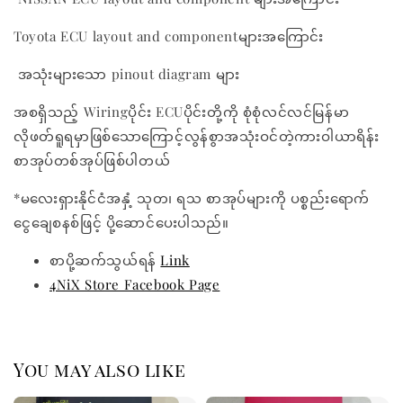
Toyota ECU layout and componentများအကြောင်း
အသုံးများသော pinout diagram များ
အစရှိသည့် Wiringပိုင်း ECUပိုင်းတို့ကို စုံစုံလင်လင်မြန်မာ
လိုဖတ်ရူရမှာဖြစ်သောကြောင့်လွန်စွာအသုံးဝင်တဲ့ကားဝါယာရိန်း
စာအုပ်တစ်အုပ်ဖြစ်ပါတယ်
*မလေးရှားနိုင်ငံအနှံ့ သုတ၊ ရသ စာအုပ်များကို ပစ္စည်းရောက်
ငွေချေစနစ်ဖြင့် ပို့ဆောင်ပေးပါသည်။
စာပို့ဆက်သွယ်ရန်
Link
4NiX Store Facebook Page
You may also like