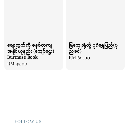
စျေးကွက်ကို စနစ်တကျ
မြကျေးရုံတို့ ပုဂံရွှေပြည်(ပု
အနိုင်ယူနည်း (ကျော်ဌေး)
ညခင်)
Burmese Book
Regular
RM 60.00
Regular
RM 35.00
price
price
Follow us