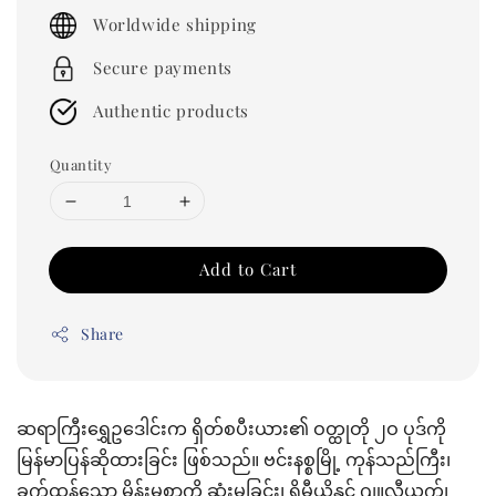
price
Worldwide shipping
Secure payments
Authentic products
Quantity
Add to Cart
Share
ဆရာကြီးရွှေဥဒေါင်းက ရှိတ်စပီးယား၏ ဝတ္ထုတို ၂ဝ ပုဒ်ကို
မြန်မာပြန်ဆိုထားခြင်း ဖြစ်သည်။ ဗင်းနစ္စမြို့ ကုန်သည်ကြီး၊
ခက်ထန်သော မိန်းမစွာကို ဆုံးမခြင်း၊ ရိုမီယိုနှင့် ဂျူလီယက်၊