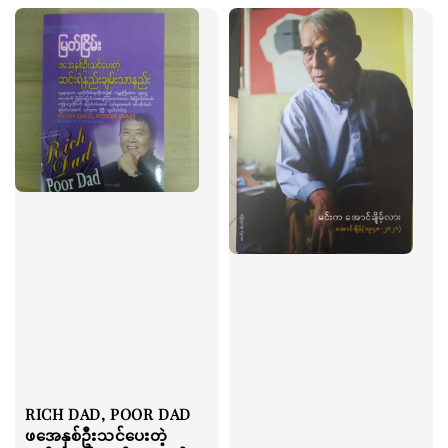
RICH DAD, POOR DAD
ဖအေနှစ်ဦးသင်ပေးတဲ့