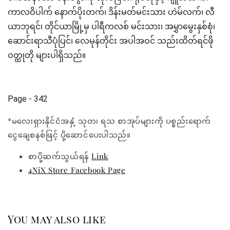
ကာလဝိပါက် နောက်ပိုးတက်၊ ဒိန်းမတ်မင်းသား ဟဲမ်လက်၊ လီ
ယာဘုရင်၊ တိုင်ယာမြို့မှ ပါရီကလစ် မင်းသား၊ အမွှာမွေးနှစ်စုံ၊
ဆောင်းရာသီပုံပြင်၊ လေမုန်တိုင်း အပါအဝင် သည်းထိတ်ရင်ဖို
ဝတ္ထုတို များပါရှိသည်။
Page - 342
*မလေးရှားနိုင်ငံအနှံ့ သုတ၊ ရသ စာအုပ်များကို ပစ္စည်းရောက်
ငွေချေစနစ်ဖြင့် ပို့ဆောင်ပေးပါသည်။
စာပို့ဆက်သွယ်ရန်
Link
4NiX Store Facebook Page
You may also like