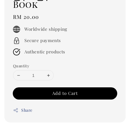
Book
Regular
RM 20.00
price
Worldwide shipping
Secure payments
Authentic products
Quantity
Add to Cart
Share