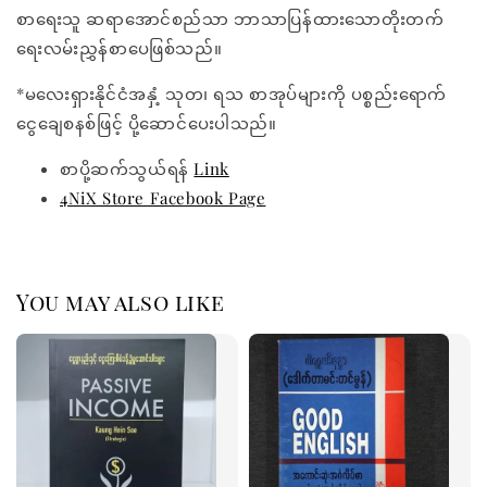
စာရေးသူ ဆရာအောင်စည်သာ ဘာသာပြန်ထားသောတိုးတက်
ရေးလမ်းညွှန်စာပေဖြစ်သည်။
*မလေးရှားနိုင်ငံအနှံ့ သုတ၊ ရသ စာအုပ်များကို ပစ္စည်းရောက်
ငွေချေစနစ်ဖြင့် ပို့ဆောင်ပေးပါသည်။
စာပို့ဆက်သွယ်ရန်
Link
4NiX Store Facebook Page
You may also like