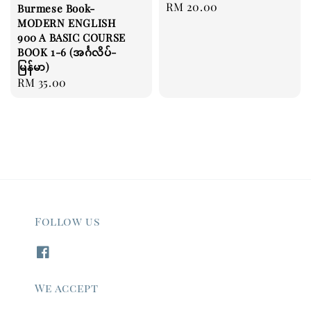
Regular
RM 20.00
Burmese Book-
MODERN ENGLISH
price
900 A BASIC COURSE
BOOK 1-6 (အင်္ဂလိပ်-
မြန်မာ)
Regular
RM 35.00
price
Follow us
We accept