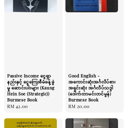
Passive Income ငွေရှာ
Good English -
နည်းနှင့် ငွေကြေးစီမံခန့်ခွဲ
အကောင်းဆုံးအင်္ဂလိပ်စာ၊
မှု ဆောင်းပါးများ (Kaung
အရှင်းဆုံး အင်္ဂလိပ်သဒ္ဒါ
Hein Soe (Strategic))
(ဒေါက်တာမင်းတင်မွန်)
Burmese Book
Burmese Book
Regular
RM 42.00
Regular
RM 20.00
price
price