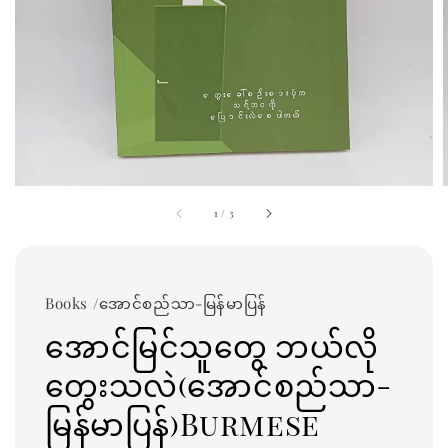
1
/
3
Books /အောင်စည်သာ-မြန်မာပြန်
အောင်မြင်သူတွေ ဘယ်လို
တွေးသလဲ(အောင်စည်သာ-
မြန်မာပြန်)Burmese