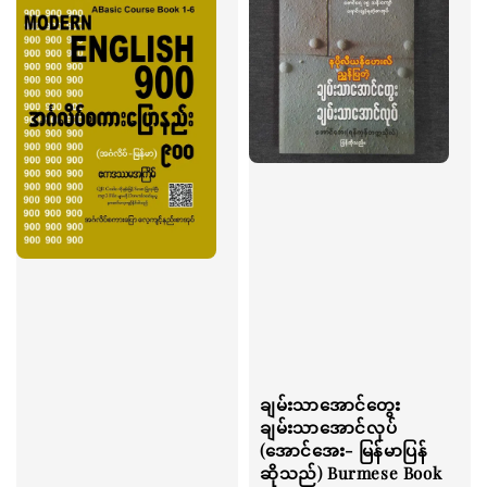
ချမ်းသာအောင်တွေး
ချမ်းသာအောင်လုပ်
(အောင်အေး- မြန်မာပြန်
ဆိုသည်) Burmese Book