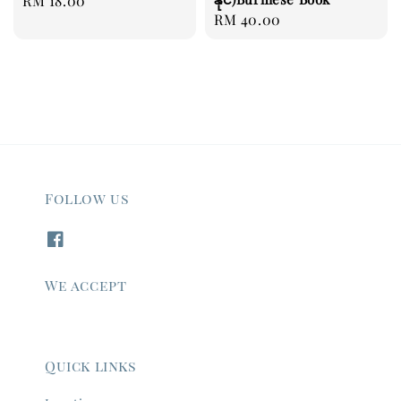
Regular
RM 18.00
Regular
RM 40.00
price
price
Follow us
We accept
Quick links