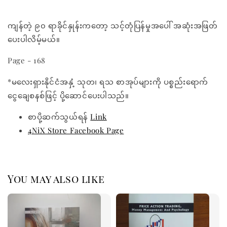
ကျန်တဲ့ ၉၀ ရာခိုင်နှုန်းကတော့ သင့်တုံပြန်မှုအပေါ် အဆုံးအဖြတ်
ပေးပါလိမ့်မယ်။
Page - 168
*မလေးရှားနိုင်ငံအနှံ့ သုတ၊ ရသ စာအုပ်များကို ပစ္စည်းရောက်
ငွေချေစနစ်ဖြင့် ပို့ဆောင်ပေးပါသည်။
စာပို့ဆက်သွယ်ရန်
Link
4NiX Store Facebook Page
You may also like