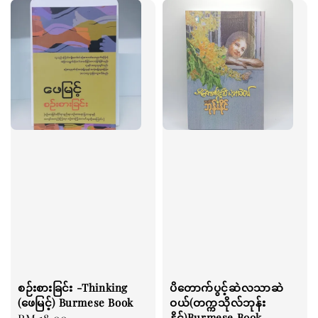
စဉ်းစားခြင်း -Thinking
ပိတောက်ပွင့်ဆဲလသာဆဲ
(ဖေမြင့်) Burmese Book
ဝယ်(တက္ကသိုလ်ဘုန်း
နိုင်)Burmese Book