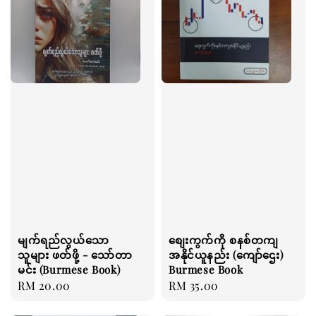
မျက်ရည်လွယ်သော
စျေးကွက်ကို စနစ်တကျ
သူများ ဖတ်ဖို့ - သော်တာ
အနိုင်ယူနည်း (ကျော်ဌေး)
မင်း (Burmese Book)
Burmese Book
Regular
RM 20.00
Regular
RM 35.00
price
price