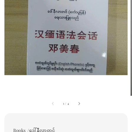
1
/
4
Books /ဒေါ်နီလာတင်