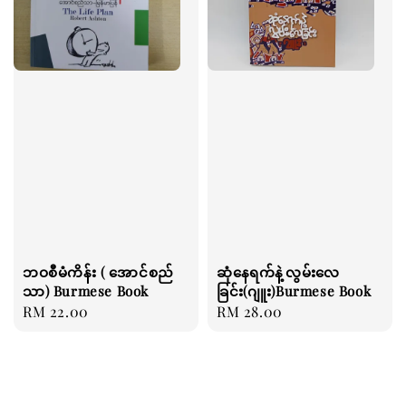
ဘဝစီမံကိန်း ( အောင်စည်
ဆုံနေရက်နဲ့လွမ်းလေ
သာ) Burmese Book
ခြင်း(ဂျူး)Burmese Book
Regular
RM 22.00
Regular
RM 28.00
price
price