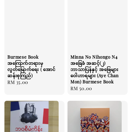
Burmese Book
Minna No Nihongo ‌N4
အကြောက်တရားမှ
အခြေခံ အဆင့်(၂)
လွတ်မြောက်ရေး ( အောင်
ဘာသာပြန်နှင့် အဖြေများ
ဆန်းစုကြည်)
ဝေါဟာရများ (Aye Chan
Mon) Burmese Book
Regular
RM 35.00
Regular
RM 50.00
price
price