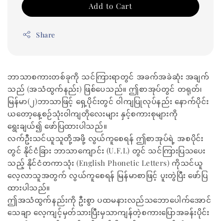
Add to Cart
Share
ဘာသာစကားတစ်ခုကို သင်ကြားရာတွင် အခက်အခဲဆုံး အချက်
သည် (အသံထွက်နည်း) ဖြစ်ပေသည်။ ဤစာအုပ်တွင် တရုတ်၊
မြန်မာ(၂)ဘာသာဖြင့် ရှေ့ပိုင်းတွင် ဝါကျပြုလုပ်နည်း နောက်ပိုင်း
ယတော့နေ့စဉ်သုံးဝါကျတိုလေးများ နှင့်စကားစုများကို
ရွေးချယ်၍ ဖော်ပြထားပါသည်။
လက်ဦးသင်ယူသူတို့အဖို့ လွယ်ကူစေရန် ဤစာအုပ်ရဲ့ အစပိုင်း
တွင် နိုင်ငံခြား ဘာသာကျောင်း (U.F.L) တွင် သင်ကြားပြသပေး
သည့် နိုင်ငံတကာသုံး (English Phonetic Letters) ကိုသင်ယူ
လေ့လာသူအတွက် လွယ်ကူစေရန် မြန်မာစာဖြင့် ပူးတွဲပြီး ဖော်ပြ
ထားပါသည်။
ဤအသံထွက်နည်းကို ဦးစွာ ပထမနားလည်သဘောပေါက်အောင်
သေချာ လေ့ကျင့်မှတ်သားပြီးမှသာကျန်တဲ့စကားပြောအခန်းပိုင်း