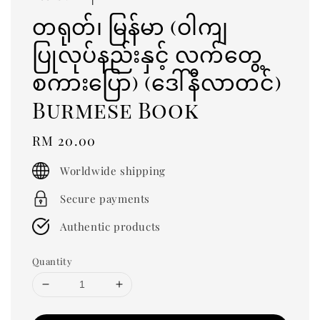
တရုတ်၊ မြန်မာ (ဝါကျ
ပြုလုပ်နည်းနှင့် လက်တွေ့
စကားပြော) (ဒေါ်နီလာတင်)
Burmese Book
Regular
RM 20.00
price
Worldwide shipping
Secure payments
Authentic products
Quantity