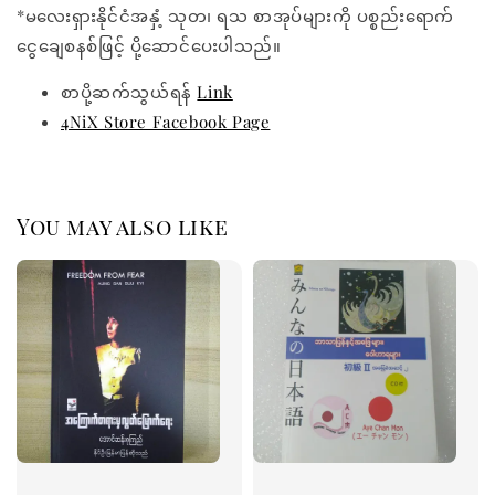
*မလေးရှားနိုင်ငံအနှံ့ သုတ၊ ရသ စာအုပ်များကို ပစ္စည်းရောက်
ငွေချေစနစ်ဖြင့် ပို့ဆောင်ပေးပါသည်။
စာပို့ဆက်သွယ်ရန်
Link
4NiX Store Facebook Page
You may also like