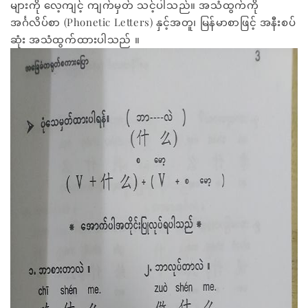
များကို လေ့ကျင့် ကျက်မှတ် သင့်ပါသည်။ အသံထွက်ကို
အင်္ဂလိပ်စာ (Phonetic Letters) နှင့်အတူ၊ မြန်မာစာဖြင့် အနီးစပ်
ဆုံး အသံထွက်ထားပါသည် ။