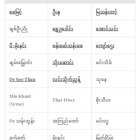
ဖေမြင့်
ဦးနု
မြသန်းတင့်
ချစ်ဦးညို
ရွှေဥဒေါင်း
အောင်သင်း
ပီ-မိုးနင်း
ဗန်းမော်သန်းဖေ
ကျော်ဌေး
ချမ်းမြေ့ဝင်း
သိုးဆောင်း
မင်းသိင်္ခ
Dr Soe Than
လင်းသိုက်ညွှန့်
သုနေ
Min Khant
Thar Htwe
စိုးသီဟ
(Verse)
Dr သန်းထွန်း
အကြည်တော်
မင်းလူ
ခက်ဇော်
မိုးရှင်း
မြတ်ငြိမ်း