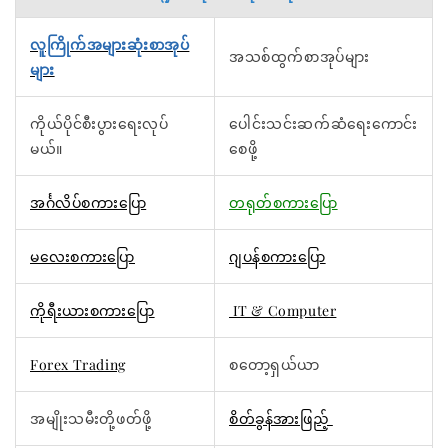
လူကြိုက်အများဆုံးစာအုပ်
အသစ်ထွက်စာအုပ်များ
များ
ကိုယ်ပိုင်စီးပွားရေးလုပ်
ပေါင်းသင်းဆက်ဆံရေးကောင်း
မယ်။
စေဖို့
အင်္ဂလိပ်စကားပြော
တရုတ်စကားပြော
မလေးစကားပြော
ဂျပန်စကားပြော
ကိုရီးယားစကားပြော
IT & Computer
Forex Trading
စတော့ရှယ်ယာ
အမျိုးသမီးတို့ဖတ်ဖို့
စိတ်ခွန်အားဖြည့်