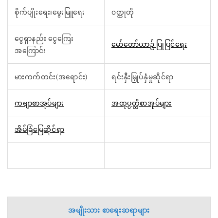
စိုက်ပျိုးရေး၊မွေးမြူရေး
၀တ္ထုတို
ငွေရှာနည်း ငွေကြေး
မော်တော်ယာဉ် ပြုပြင်ရေး
အကြောင်း
မားကက်တင်း(အရောင်း)
ရင်းနှီးမြှုပ်နှံမှုဆိုင်ရာ
ကဗျာစာအုပ်များ
အထုပ္ပတ္တိစာအုပ်များ
အိမ်ခြံမြေဆိုင်ရာ
အမျိုးသား စာရေးဆရာများ