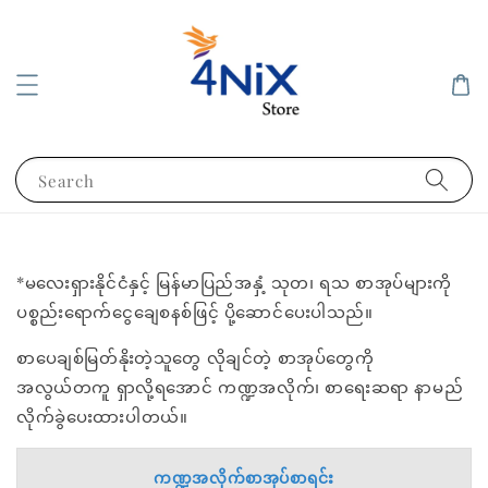
Search
*မလေးရှားနိုင်ငံနှင့် မြန်မာပြည်အနှံ့ သုတ၊ ရသ စာအုပ်များကို
ပစ္စည်းရောက်ငွေချေစနစ်ဖြင့် ပို့ဆောင်ပေးပါသည်။
စာပေချစ်မြတ်နိုးတဲ့သူတွေ လိုချင်တဲ့ စာအုပ်တွေကို
အလွယ်တကူ ရှာလို့ရအောင် ကဏ္ဍအလိုက်၊ စာရေးဆရာ နာမည်
လိုက်ခွဲပေးထားပါတယ်။
ကဏ္ဍအလိုက်စာအုပ်စာရင်း