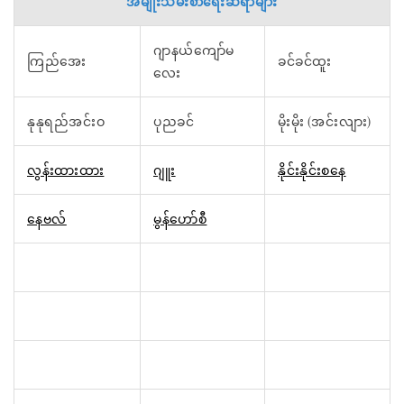
အမျိုးသမီးစာရေးဆရာများ
ဂျာနယ်ကျော်မ
ကြည်အေး
ခင်ခင်ထူး
လေး
နုနုရည်အင်းဝ
ပုညခင်
မိုးမိုး (အင်းလျား)
လွန်းထားထား
ဂျူး
နိုင်းနိုင်းစနေ
နေဗလ်
မွန်ဟော်စီ