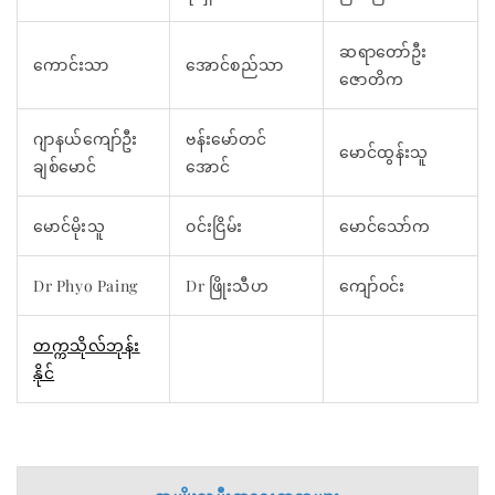
ဆရာတော်ဦး
ကောင်းသာ
အောင်စည်သာ
ဇောတိက
ဂျာနယ်ကျော်ဦး
ဗန်းမော်တင်
မောင်ထွန်းသူ
ချစ်မောင်
အောင်
မောင်မိုးသူ
ဝင်းငြိမ်း
မောင်သော်က
Dr Phyo Paing
Dr ဖြိုးသီဟ
ကျော်ဝင်း
တက္ကသိုလ်ဘုန်း
နိုင်