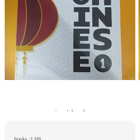
1
/
6
Books /LMB