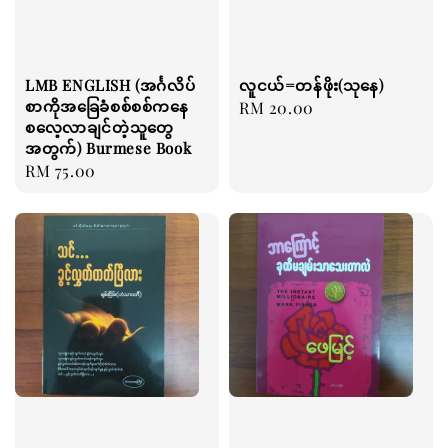
LMB ENGLISH (အင်္ဂလိပ်
လူငယ်=တန်ဖိုး(သုနေ)
စာကိုအခြေခံစစ်စစ်ကနေ
Regular
RM 20.00
စလေ့လာချင်တဲ့သူတွေ
price
အတွက်) Burmese Book
Regular
RM 75.00
price