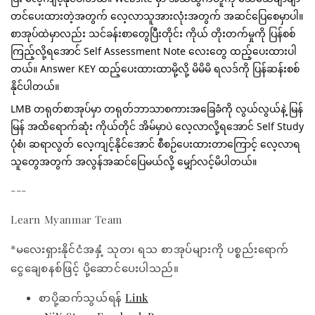
တင်ပေးထားတဲ့အတွက် လေ့လာသူအားလုံးအတွက် အဆင်ပြေစေမှာပါ။ 
စာအုပ်ထဲမှာလည်း သင်ခန်းစာတွေပြီးတိုင်း ကိုယ် တိုးတက်မှုကို ပြန်စစ်
ကြည့်လို့ရအောင် Self Assessment Note လေးတွေ ထည့်ပေးထားပါ
တယ်။ Answer KEY ထည့်ပေးထားထာမို့လို့ မိမိမိ ရလဒ်ကို ပြန်ဆန်းစစ်
နိုင်ပါတယ်။
LMB တရုတ်စာအုပ်မှာ တရုတ်ဘာသာစကားအခြေခံကို လွယ်လွယ်နဲ့ မြန်
မြန် အထိရောက်ဆုံး ကိုယ်တိုင် အိမ်မှာပဲ လေ့လာလို့ရအောင် Self Study 
ပုံစံ၊ ဆရာလွတ် လေ့ကျင့်နိုင်အောင် စီစဉ်ပေးထားတာကြောင့် လေ့လာရ
သူတွေအတွက် အလွန်အဆင်ပြေမယ်လို့ မျှော်လင့်မိပါတယ်။
---
Learn Myanmar Team
*မလေးရှားနိုင်ငံအနှံ့ သုတ၊ ရသ စာအုပ်များကို ပစ္စည်းရောက်
ငွေချေစနစ်ဖြင့် ပို့ဆောင်ပေးပါသည်။
စာပို့ဆက်သွယ်ရန်
Link