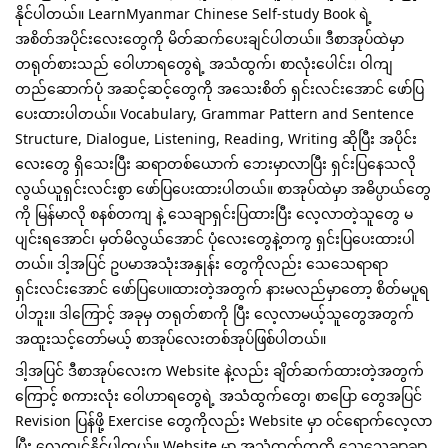
နိုင်ပါတယ်။ LearnMyanmar Chinese Self-study Book ရဲ့ 
အစိတ်အပိုင်းလေးတွေကို မိတ်ဆက်ပေးချင်ပါတယ်။ ဒီစာအုပ်ထဲမှာ 
တရုတ်စားသည် ဝေါဟာရတွေရဲ့ အသံထွက်၊ စာလုံးပေါင်း၊ ဝါကျ
တည်ဆောက်ပုံ အဆင့်ဆင့်တွေကို အသေးစိတ် ရှင်းလင်းအောင် ဖော်ပြ
ပေးထားပါတယ်။ Vocabulary, Grammar Pattern and Sentence 
Structure, Dialogue, Listening, Reading, Writing ဆိုပြီး အပိုင်း
လေးတွေ ရှိသေးပြီး ဆရာတစ်ယောက် ဘေးမှာလာပြီး ရှင်းပြနေသလို 
လွယ်ယူရှင်းလင်းစွာ ဖော်ပြပေးထားပါတယ်။ စာအုပ်ထဲမှာ အဓိပ္ပာယ်တွေ
ကို မြန်မာလို စနစ်တကျ နဲ့ သေချာရှင်းပြထားပြီး လေ့လာတဲ့သူတွေ မ
ပျင်းရအောင်၊ မှတ်မိလွယ်အောင် ပုံလေးတွေနဲ့တကွ ရှင်းပြပေးထားပါ
တယ်။ ဒါ့အပြင် ဥပမာအသုံးအနှုန်း တွေကိုလည်း သေသေရာရာ
ရှင်းလင်းအောင် ဖော်ပြပေ။ထားတဲ့အတွက် နားမလည်မှာတော့ စိတ်မပူရ
ပါဘူး။ ဒါကြောင့် အခုမှ တရုတ်စာကို ပြီး လေ့လာမယ့်သူတွေအတွက် 
အထူးသင့်တော်မယ့် စာအုပ်လေးတစ်အုပ်ဖြစ်ပါတယ်။
ဒါ့အပြင် ဒီစာအုပ်လေးက Website နဲ့လည်း ချိတ်ဆက်ထားတဲ့အတွက်
ကြောင့် စကားလုံး ဝေါဟာရတွေရဲ့ အသံထွက်တွေ၊ စာပြော တွေအပြင် 
Revision ပြန်ဖို့ Exercise တွေကိုလည်း Website မှာ ဝင်ရောက်လေ့လာ
ပြီး လေ့ကျင့်နိုင်ပါတယ်။ Website မှာ အသံထွက်တူကို သေသေချာချာ 