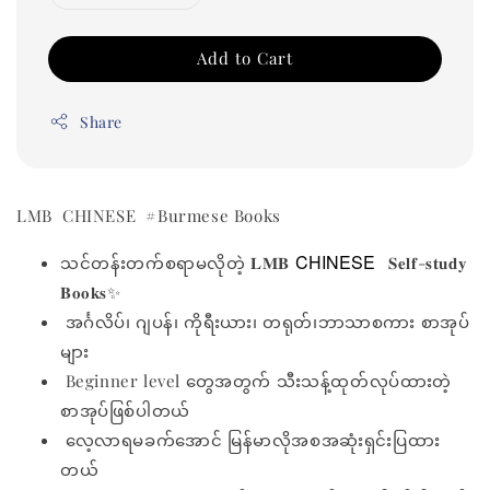
Add to Cart
Share
LMB CHINESE #Burmese Books
CHINESE
သင်တန်းတက်စရာမလိုတဲ့ 𝐋𝐌𝐁
𝐒𝐞𝐥𝐟-𝐬𝐭𝐮𝐝𝐲
𝐁𝐨𝐨𝐤𝐬✨
အင်္ဂလိပ်၊ ဂျပန်၊ ကိုရီးယား၊ တရုတ်၊ဘာသာစကား စာအုပ်
များ
Beginner level တွေအတွက် သီးသန့်ထုတ်လုပ်ထားတဲ့
စာအုပ်ဖြစ်ပါတယ်
လေ့လာရမခက်အောင် မြန်မာလိုအစအဆုံးရှင်းပြထား
တယ်