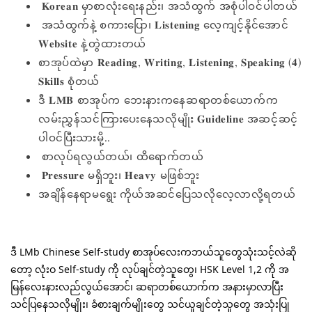
𝐊𝐨𝐫𝐞𝐚𝐧 မှာစာလုံးရေးနည်း၊ အသံထွက် အစုံပါဝင်ပါတယ်
အသံထွက်နဲ့ စကားပြော၊ 𝐋𝐢𝐬𝐭𝐞𝐧𝐢𝐧𝐠 လေ့ကျင့်နိုင်အောင်
𝐖𝐞𝐛𝐬𝐢𝐭𝐞 နဲ့တွဲထားတယ်
စာအုပ်ထဲမှာ 𝐑𝐞𝐚𝐝𝐢𝐧𝐠, 𝐖𝐫𝐢𝐭𝐢𝐧𝐠, 𝐋𝐢𝐬𝐭𝐞𝐧𝐢𝐧𝐠, 𝐒𝐩𝐞𝐚𝐤𝐢𝐧𝐠 (𝟒)
𝐒𝐤𝐢𝐥𝐥𝐬 စုံတယ်
ဒီ 𝐋𝐌𝐁 စာအုပ်က ဘေးနားကနေဆရာတစ်ယောက်က
လမ်းညွှန်သင်ကြားပေးနေသလိုမျိုး 𝐆𝐮𝐢𝐝𝐞𝐥𝐢𝐧𝐞 အဆင့်ဆင့်
ပါဝင်ပြီးသားမို့..
စာလုပ်ရလွယ်တယ်၊ ထိရောက်တယ်
𝐏𝐫𝐞𝐬𝐬𝐮𝐫𝐞 မရှိဘူး၊ 𝐇𝐞𝐚𝐯𝐲 မဖြစ်ဘူး
အချိန်နေရာမရွေး ကိုယ်အဆင်ပြေသလိုလေ့လာလို့ရတယ်
ဒီ LMb Chinese Self-study စာအုပ်လေးကဘယ်သူတွေသုံးသင့်လဲဆို
တော့ လုံးဝ Self-study ကို လုပ်ချင်တဲ့သူတွေ၊ HSK Level 1,2 ကို အ
မြန်လေးနားလည်လွယ်အောင်၊ ဆရာတစ်ယောက်က အနားမှာလာပြီး 
သင်ပြနေသလိုမျိုး၊ ခံစားချက်မျိုးတွေ သင်ယူချင်တဲ့သူတွေ အသုံးပြု