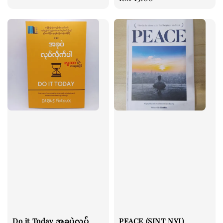
price
Do it Today အခုပဲလုပ်
PEACE (SINT NYI)