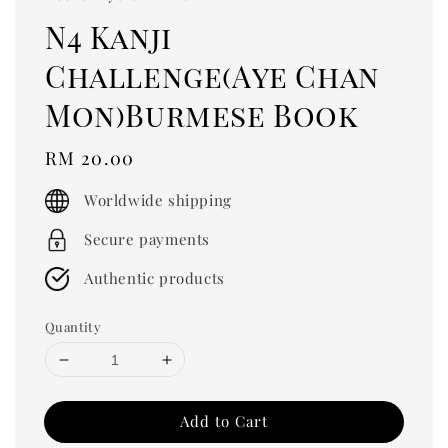
N4 Kanji
Challenge(Aye Chan
Mon)Burmese Book
Regular
RM 20.00
price
Worldwide shipping
Secure payments
Authentic products
Quantity
Add to Cart