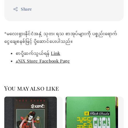
Share
*မလေးရှားနိုင်ငံအနှံ့ သုတ၊ ရသ စာအုပ်များကို ပစ္စည်းရောက်
ငွေချေစနစ်ဖြင့် ပို့ဆောင်ပေးပါသည်။
စာပို့ဆက်သွယ်ရန်
Link
4NiX Store Facebook Page
You may also like