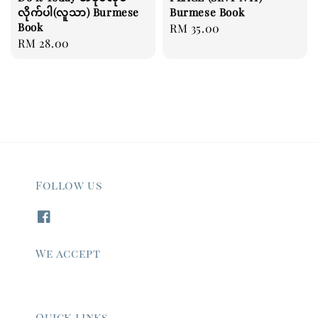
လိုက်ပါ(လူသာ) Burmese
Burmese Book
Book
Regular
RM 35.00
Regular
RM 28.00
price
price
Follow us
We accept
Quick links