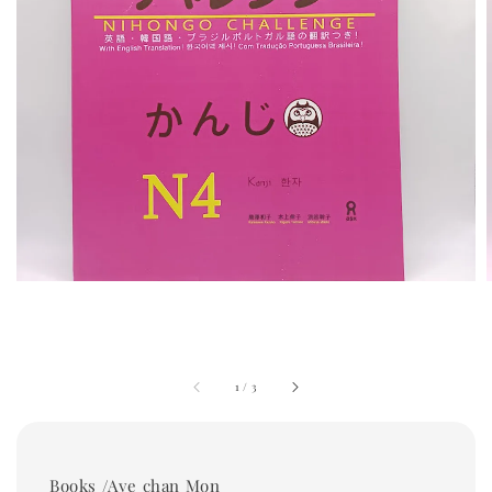
1
/
3
Books /Aye chan Mon