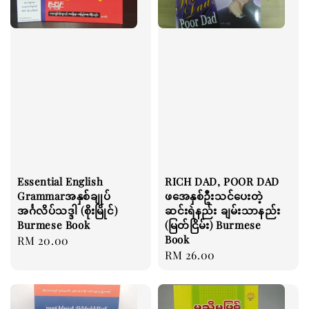
Essential English
RICH DAD, POOR DAD
Grammarအနှစ်ချုပ်
ဖအေနှစ်ဦးသင်ပေးတဲ့
အင်္ဂလိပ်သဒ္ဒါ (စိုးမြိုင်)
ဆင်းရဲနည်း ချမ်းသာနည်း
Burmese Book
(မြတ်ငြိမ်း) Burmese
Book
Regular
RM 20.00
Regular
RM 26.00
price
price