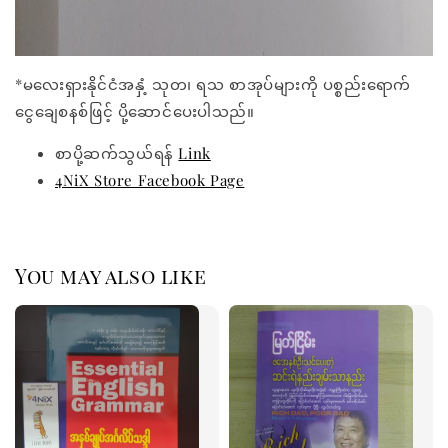
*မလေးရှားနိုင်ငံအနှံ့ သုတ၊ ရသ စာအုပ်များကို ပစ္စည်းရောက်
ငွေချေစနစ်ဖြင့် ပို့ဆောင်ပေးပါသည်။
စာပို့ဆက်သွယ်ရန်
Link
4NiX Store Facebook Page
You may also like