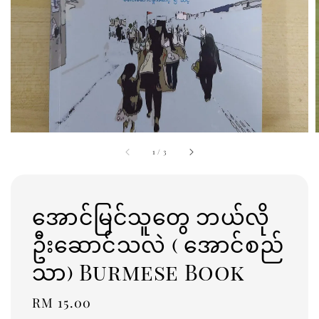
1
/
3
အောင်မြင်သူတွေ ဘယ်လို
ဦးဆောင်သလဲ ( အောင်စည်
သာ) Burmese Book
Regular
RM 15.00