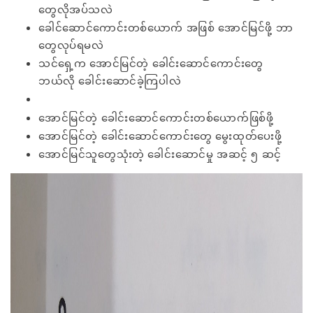
တွေလိုအပ်သလဲ
ခေါင်ဆောင်ကောင်းတစ်ယောက် အဖြစ် အောင်မြင်ဖို့ ဘာ
တွေလုပ်ရမလဲ
သင်ရှေ့က အောင်မြင်တဲ့ ခေါင်းဆောင်ကောင်းတွေ
ဘယ်လို ခေါင်းဆောင်ခဲ့ကြပါလဲ
အောင်မြင်တဲ့ ခေါင်းဆောင်ကောင်းတစ်ယောက်ဖြစ်ဖို့
အောင်မြင်တဲ့ ခေါင်းဆောင်ကောင်းတွေ မွေးထုတ်ပေးဖို့
အောင်မြင်သူတွေသုံးတဲ့ ခေါင်းဆောင်မှု အဆင့် ၅ ဆင့်