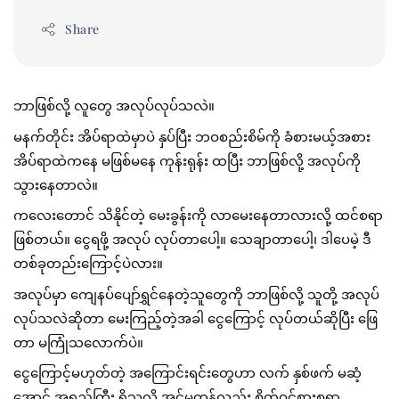
Share
ဘာဖြစ်လို့ လူတွေ အလုပ်လုပ်သလဲ။ 
မနက်တိုင်း အိပ်ရာထဲမှာပဲ နှပ်ပြီး ဘဝစည်းစိမ်ကို ခံစားမယ့်အစား 
အိပ်ရာထဲကနေ မဖြစ်မနေ ကုန်းရုန်း ထပြီး ဘာဖြစ်လို့ အလုပ်ကို 
သွားနေတာလဲ။ 
ကလေးတောင် သိနိုင်တဲ့ မေးခွန်းကို လာမေးနေတာလားလို့ ထင်စရာ
ဖြစ်တယ်။ ငွေရဖို့ အလုပ် လုပ်တာပေါ့။ သေချာတာပေါ့၊ ဒါပေမဲ့ ဒီ
တစ်ခုတည်းကြောင့်ပဲလား။ 
အလုပ်မှာ ကျေနပ်ပျော်ရွှင်နေတဲ့သူတွေကို ဘာဖြစ်လို့ သူတို့ အလုပ် 
လုပ်သလဲဆိုတာ မေးကြည့်တဲ့အခါ ငွေကြောင့် လုပ်တယ်ဆိုပြီး ဖြေ
တာ မကြုံသလောက်ပဲ။ 
ငွေကြောင့်မဟုတ်တဲ့ အကြောင်းရင်းတွေဟာ လက် နှစ်ဖက် မဆံ့
အောင် အရှည်ကြီး ရှိသလို အင်မတန်လည်း စိတ်ဝင်စားစရာ 