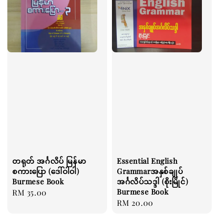
တရုတ် အင်္ဂလိပ် မြန်မာ
Essential English
စကားပြော (ဒေါ်ဝါဝါ)
Grammarအနှစ်ချုပ်
Burmese Book
အင်္ဂလိပ်သဒ္ဒါ (စိုးမြိုင်)
Burmese Book
Regular
RM 35.00
Regular
RM 20.00
price
price