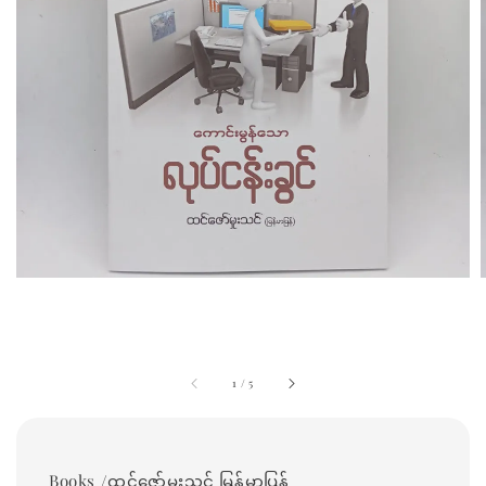
1
/
5
Books /ထင်ဇော်မှူးသင် မြန်မာပြန်