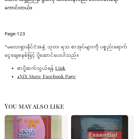
ကောင်းတယ်။
Page-123
*မလေးရှားနိုင်ငံအနှံ့ သုတ၊ ရသ စာအုပ်များကို ပစ္စည်းရောက်
ငွေချေစနစ်ဖြင့် ပို့ဆောင်ပေးပါသည်။
စာပို့ဆက်သွယ်ရန်
Link
4NiX Store Facebook Page
You may also like