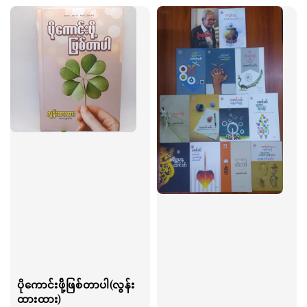
ပိုကောင်းဖို့်ဖြစ်တာပါ(လွန်း
ထားထား)