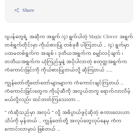
Share
ဂျပန်တွေရဲ့ အဆိုက အရွက် (၄) ရွက်ပါတဲ့ Magic Clover အရွက်
တစ်ရွက်တိုင်းမှာ ကိုယ်စားပြု တစ်ခုစီ ပါကြတယ် .. (၄) ရွက်မှာ
ပထမတစ်ရွက်က အချစ် ၊ ဒုတိယအရွက်က မျှော်လင့်ချက် ၊
တတိယအရွက်က ယုံကြည်မှုနဲ့ အပိုပါလာတဲ့ စတုတ္ထအရွက်က
ကံကောင်းခြင်းကို ကိုယ်စားပြုတယ်လို့ ဆိုကြတယ် …..
ကျွန်တော်တို့တော်တော်များများက ကံကောင်းချင်ကြတယ် ..
ကံကောင်းခြင်းတွေက ကိုယ့်ဆီကို အလွယ်တကူ ရောက်လာလိမ့်
မယ်လို့လည်း ထင်တတ်ကြသေးတာ ..
“ ကံဆိုသည်မှာ အလုပ် “ လို့ အဓိပ္ပာယ်ဖွင့်ဆိုတဲ့ စကားလေးဟာ
သိပ်ကို မှန်တယ် .. ကျွန်တော်တို့ အလုပ်တွေလုပ်နေမှ ကံက
ကောင်းလာမှာပဲ ဖြစ်တယ် ..