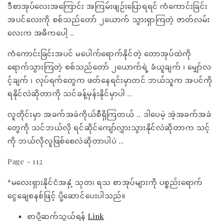
ဒီစာအုပ်လေးအကြောင်း အကြမ်းဖျဉ်းပြောရရင် ကံကောင်းခြင်း
အပင်လေးကို စစ်သည်တော် ၂ယောက် သွားရှာကြတဲ့ ဇာတ်လမ်း
လေးက အဓိကပေါ့ ..
ကံကောင်းခြင်းအပင် မပေါက်ရောက်နိုင်တဲ့ တောအုပ်ထဲကို
ရောက်သွားကြတဲ့ စစ်သည်တော် ၂ယောက်ရဲ့ ခံယူချက် ၊ မျှော်လ
င့်ချက် ၊ လုပ်ရက်တွေက ဖတ်နေရင်းမှာတင် ဘယ်သူက အပင်ကို
ရနိုင်လဲဆိုတာကို သင်ခန့်မှန်းနိုင်မှာပါ ..
လူတိုင်းမှာ အခက်အခဲကိုယ်စီရှိကြတယ် .. ဒါပေမဲ့ အဲ့အခက်အခဲ
တွေကို သင်ဘယ်လို ရင်ဆိုင်ကျော်လွှားသွားနိုင်လဲဆိုတာက သင့်
ကို ဘယ်လိုလူဖြစ်စေလဲဆိုတာပါပဲ ..
Page - 112
*မလေးရှားနိုင်ငံအနှံ့ သုတ၊ ရသ စာအုပ်များကို ပစ္စည်းရောက်
ငွေချေစနစ်ဖြင့် ပို့ဆောင်ပေးပါသည်။
စာပို့ဆက်သွယ်ရန်
Link