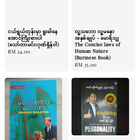
ငယ်ရွယ်တုန်းမှာ ရူးခါနေ
လူ့သဘော လူ့မနော
အောင်ကြိုးစားပါ
အနှစ်ချုပ် - မောရိသျှ
(သော်တာမင်း၊ဂုဏ်ရှိန်ဝါ)
The Concise laws of
Human Nature
Regular
RM 24.00
(Burmese Book)
price
Regular
RM 35.00
price