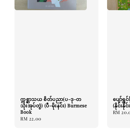
က္ကစ္ဆာသယ စိတ်ပညာ(ပ-ဒု-တ
ပျော်ရွှ
သုံးအုပ်တွဲ) (ပီ-မိုးနင်း) Burmese
(နိုင်းန
Book
Regular
RM 20.
Regular
RM 22.00
price
price