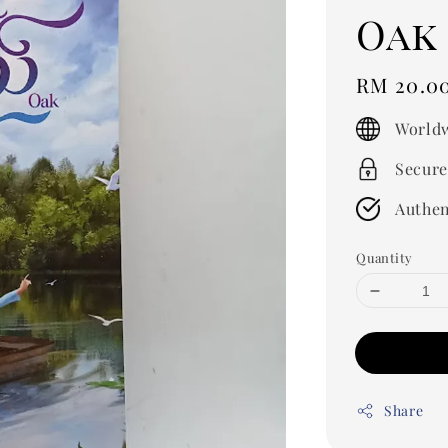
Oak
Regular
RM 20.0
price
Worldw
Secure
Authen
Quantity
Share