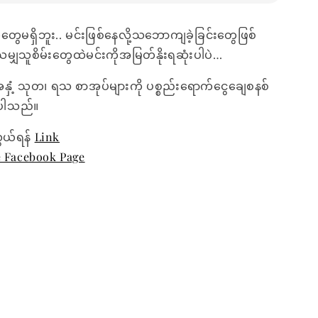
ွေမရှိဘူး.. မင်းဖြစ်နေလို့သဘောကျခဲ့ခြင်းတွေဖြစ်
သမျှသူစိမ်းတွေထဲမင်းကိုအမြတ်နိုးရဆုံးပါပဲ…
အနှံ့ သုတ၊ ရသ စာအုပ်များကို ပစ္စည်းရောက်ငွေချေစနစ်
ေးပါသည်။
ွယ်ရန်
Link
e Facebook Page