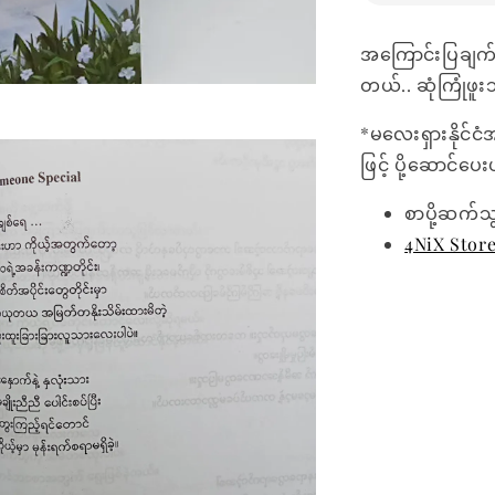
အကြောင်းပြချက်တ
တယ်.. ဆုံကြုံဖူး
*မလေးရှားနိုင်ငံ
ဖြင့် ပို့ဆောင်ပ
စာပို့ဆက်သ
4NiX Stor