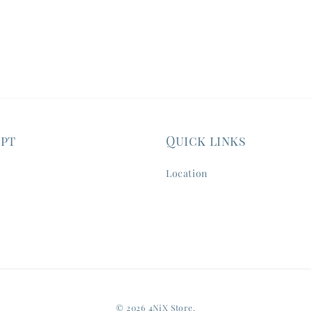
ept
Quick links
Location
© 2026 4NiX Store.