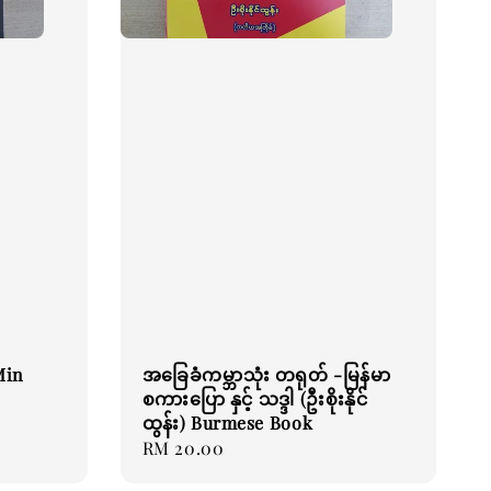
Min
အခြေခံကမ္ဘာသုံး တရုတ် -မြန်မာ
စကားပြော နှင့် သဒ္ဒါ (ဦးစိုးနိုင်
ထွန်း) Burmese Book
Regular
RM 20.00
price