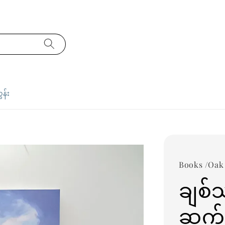
ှန်း
Books /Oak
ချစ်
ဆက်