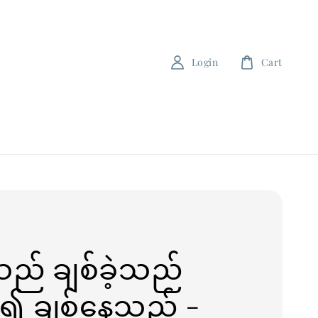
Login
Cart
သည် ချစ်ခဲ့သည်
၍ ချစ်နေသည် -