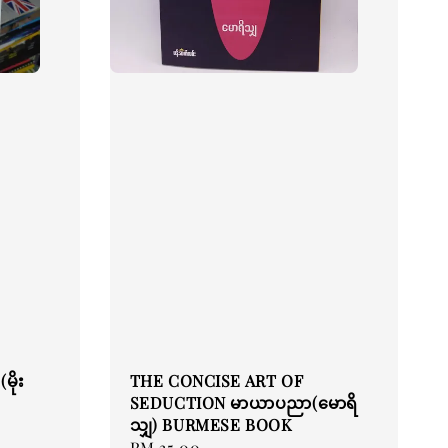
မိုး
THE CONCISE ART OF
SEDUCTION မာယာပညာ(မောရိ
သျှ) BURMESE BOOK
Regular
RM 35.00