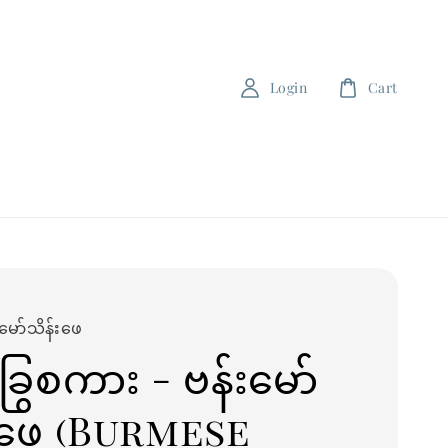
Login
Cart
မော်သိန်းဖေ
ခြွေစကား - ဗန်းမော်
းဖေ (Burmese