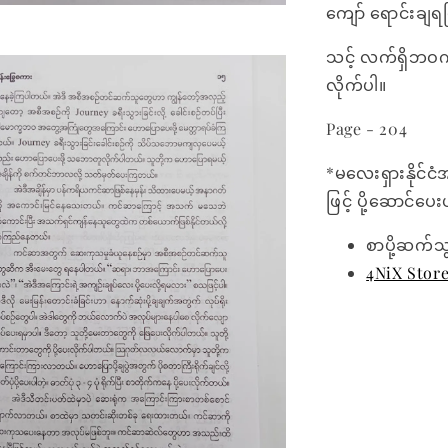
ကျော် ရောင်းချ
သင့် လက်ရှိဘဝက
လိုက်ပါ။
Page - 204
*မလေးရှားနိုင်ငံ
ဖြင့် ပို့ဆောင်ပ
စာပို့ဆက်သ
4NiX Stor