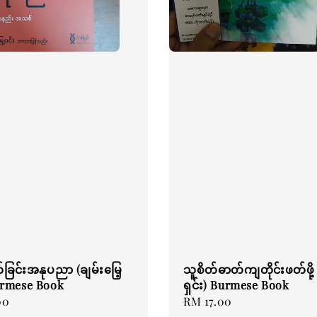
က်ခြင်းအနုပညာ (ချမ်းမြေ့
သူစိတ်ဓာတ်ကျတိုင်းဖတ်ဖို့ (
urmese Book
ရှင်း) Burmese Book
00
Regular
RM 17.00