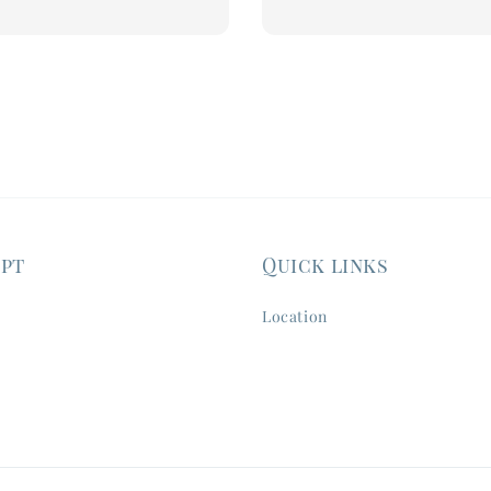
price
ept
Quick links
Location