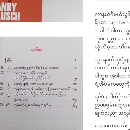
ကာနယ်ဂီမယ်လွန် 
ရှ်’ဟာ Last Lect
အခါ အဲဒါဟာ သူ့အတ
ဘူး။ သူ့မှာ သေ
လို့ သိခဲ့တာ သိ
သူ နောက်ဆုံးပိ
တကယ်တမ်း ရယူနိ
ပါဘူး။ အဲ့ဒါဟာ 
ရဲ့အိပ်မက်တွေကို
ရင်ဒီ ပေါက်ရှ်က 
ဉာဏ်စွမ်းတွေအကြေ
ချက်လည်း အလွန်
လောလောဆယ်(၂၀၁၈