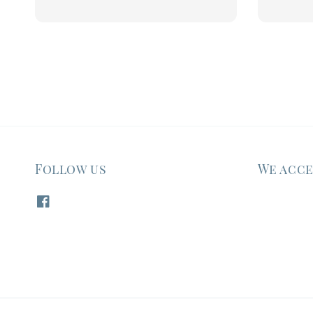
price
price
Follow us
We acc