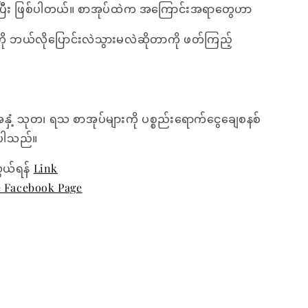
ရပြီး ဖြစ်ပါတယ်။ စာအုပ်ထဲက အကြောင်းအရာတွေဟာ
ို ဘယ်လိုပြောင်းလဲသွားမလဲဆိုတာကို ဖတ်ကြည့်
အနှံ့ သုတ၊ ရသ စာအုပ်များကို ပစ္စည်းရောက်ငွေချေစနစ်
ေးပါသည်။
ွယ်ရန်
Link
e Facebook Page