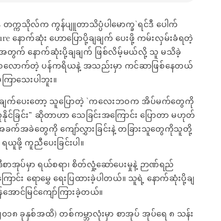
တက္ကသိုလ်က ကွန်ပျူတာသိပ္ပံပါမောက္ခ`ရင်ဒီ ပေါက်
ure နောက်ဆုံး ဟောပြောပို့ချချက် ပေးဖို့ ကမ်းလှမ်းခံရတဲ့
ွက် နောက်ဆုံးပို့ချချက် ဖြစ်လိမ့်မယ်လို့ သူ မသိခဲ့
စေလောက်တဲ့ ပန်ကရိယနဲ့ အသည်းမှာ ကင်ဆာဖြစ်နေတယ်
ပ်မကြာသေးပါဘူး။
ု့ချချက်ပေးတော့ သူပြောတဲ့ `ကလေးဘဝက အိပ်မက်တွေကို
ုင်ခြင်း” ဆိုတာဟာ သေခြင်းအကြောင်း ပြောတာ မဟုတ်
အခက်အခဲတွေကို ကျော်လွှားခြင်းနဲ့ တခြားသူတွေကိုသူတို့
 ရယူဖို့ ကူညီပေးခြင်းပါ။
ဒီစာအုပ်မှာ ရယ်စရာ၊ စိတ်လှုံ့ဆော်ပေးမှုနဲ့ ဉာဏ်ရည်
ာင်း ရောမွှေ ရေးပြထားခဲ့ပါတယ်။ သူရဲ့ နောက်ဆုံးပို့ချ
အောင်မြင်ကျော်ကြားခဲ့တယ်။
 ခုနှစ်အထိ) တစ်ကမ္ဘာလုံးမှာ စာအုပ် အုပ်ရေ ၈ သန်း