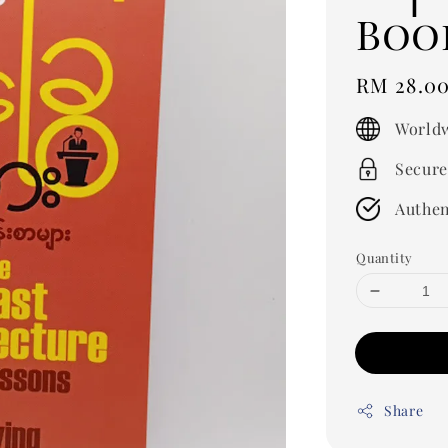
Boo
Regular
RM 28.0
price
Worldw
Secure
Authen
Quantity
Share