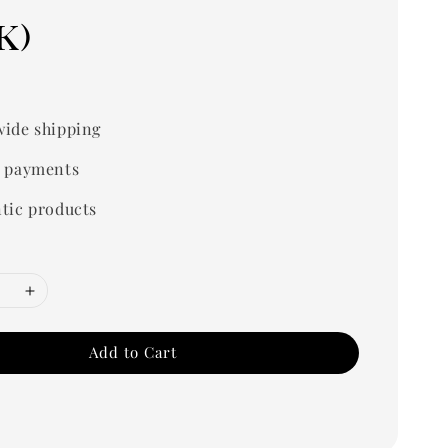
k)
0
ide shipping
 payments
tic products
Add to Cart