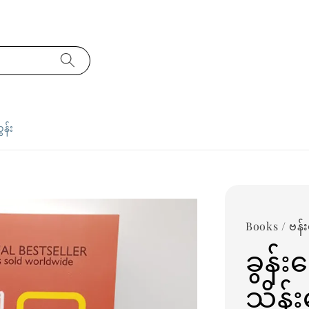
ှန်း
Books / ဗန်း
ခွန်း
သိန်