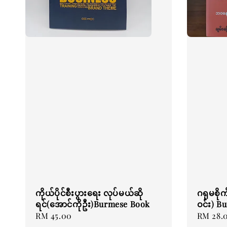
ကိုယ်ပိုင်စီးပွားရေး လုပ်မယ်ဆို
ဂရုမစို
ရင်(အောင်ကိုဦး)Burmese Book
ဝင်း) B
Regular
RM 45.00
Regular
RM 28.