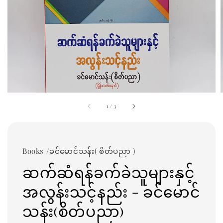
1
/
3
Books /ခင်မောင်သန်း( စိတ်ပညာ )
ဆက်ဆံရန်ခက်ခဲသူများနှင့်
အလွန်းသင့်နည်း - ခင်မောင်
သန်း(စိတ်ပညာ)