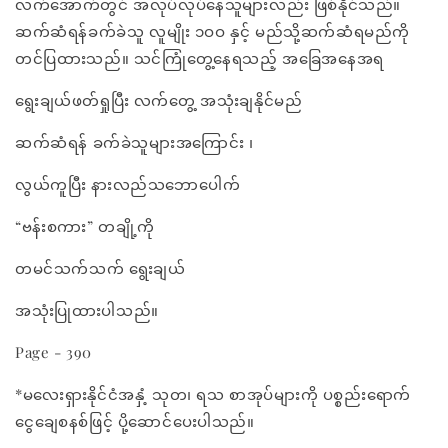
လက်အောက်တွင် အလုပ်လုပ်နေသူများလည်း ဖြစ်နိုင်သည်။
ဆက်ဆံရန်ခက်ခဲသူ လူမျိုး ၁ဝဝ နှင့် မည်သို့ဆက်ဆံရမည်ကို
တင်ပြထားသည်။ သင်ကြုံတွေ့နေရသည့် အခြေအနေအရ
ရွေးချယ်ဖတ်ရှုပြီး လက်တွေ့ အသုံးချနိုင်မည်
ဆက်ဆံရန် ခက်ခဲသူများအကြောင်း ၊
လွယ်ကူပြီး နားလည်သဘောပေါက်
“ဗန်းစကား” တချို့ကို
တမင်သက်သက် ရွေးချယ်
အသုံးပြုထားပါသည်။
Page - 390
*မလေးရှားနိုင်ငံအနှံ့ သုတ၊ ရသ စာအုပ်များကို ပစ္စည်းရောက်
ငွေချေစနစ်ဖြင့် ပို့ဆောင်ပေးပါသည်။