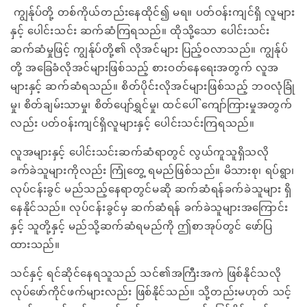
ကျွန်ုပ်တို့ တစ်ကိုယ်တည်းနေထိုင်၍ မရ။ ပတ်ဝန်းကျင်ရှိ လူများ
နှင့် ပေါင်းသင်း ဆက်ဆံကြရသည်။ ထိုသို့သော ပေါင်းသင်း
ဆက်ဆံမှုဖြင့် ကျွန်ုပ်တို့၏ လိုအင်များ ပြည့်ဝလာသည်။ ကျွန်ုပ်
တို့ အခြေခံလိုအင်များဖြစ်သည့် စားဝတ်နေရေးအတွက် လူအ
များနှင့် ဆက်ဆံရသည်။ စိတ်ပိုင်းလိုအင်များဖြစ်သည့် ဘဝလုံခြုံ
မှု၊ စိတ်ချမ်းသာမှု၊ စိတ်ပျော်ရွှင်မှု၊ ထင်ပေါ် ကျော်ကြားမှုအတွက်
လည်း ပတ်ဝန်းကျင်ရှိလူများနှင့် ပေါင်းသင်းကြရသည်။
လူအများနှင့် ပေါင်းသင်းဆက်ဆံရာတွင် လွယ်ကူသူရှိသလို
ခက်ခဲသူများကိုလည်း ကြုံတွေ့ ရမည်ဖြစ်သည်။ မိသားစု၊ ရပ်ရွာ၊
လုပ်ငန်းခွင် မည်သည့်နေရာတွင်မဆို ဆက်ဆံရန်ခက်ခဲသူများ ရှိ
နေနိုင်သည်။ လုပ်ငန်းခွင်မှ ဆက်ဆံရန် ခက်ခဲသူများအကြောင်း
နှင့် သူတို့နှင့် မည်သို့ဆက်ဆံရမည်ကို ဤစာအုပ်တွင် ဖော်ပြ
ထားသည်။
သင်နှင့် ရင်ဆိုင်နေရသူသည် သင်၏အကြီးအကဲ ဖြစ်နိုင်သလို
လုပ်ဖော်ကိုင်ဖက်များလည်း ဖြစ်နိုင်သည်။ သို့တည်းမဟုတ် သင့်