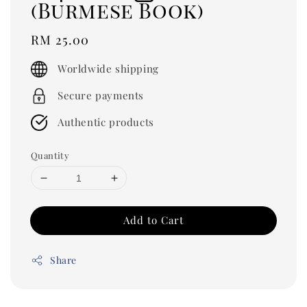
(Burmese Book)
Regular
RM 25.00
price
Worldwide shipping
Secure payments
Authentic products
Quantity
Add to Cart
Share