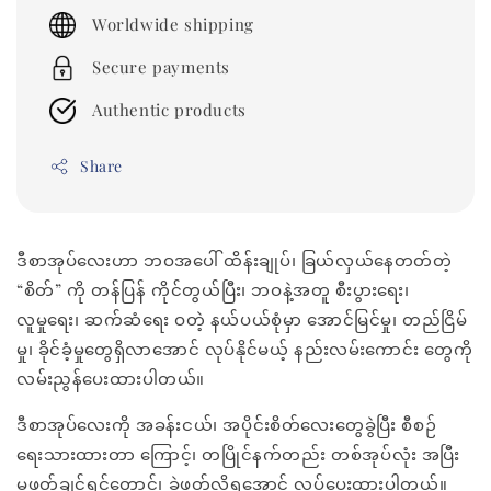
price
Worldwide shipping
Secure payments
Authentic products
Share
ဒီစာအုပ်လေးဟာ ဘဝအပေါ် ထိန်းချုပ်၊ ခြယ်လှယ်နေတတ်တဲ့
“စိတ်” ကို တန်ပြန် ကိုင်တွယ်ပြီး၊ ဘဝနဲ့အတူ စီးပွားရေး၊
လူမှုရေး၊ ဆက်ဆံရေး ဝတဲ့ နယ်ပယ်စုံမှာ အောင်မြင်မှု၊ တည်ငြိမ်
မှု၊ ခိုင်ခံ့မှုတွေရှိလာအောင် လုပ်နိုင်မယ့် နည်းလမ်းကောင်း တွေကို
လမ်းညွန်ပေးထားပါတယ်။
ဒီစာအုပ်လေးကို အခန်းငယ်၊ အပိုင်းစိတ်လေးတွေခွဲပြီး စီစဉ်
ရေးသားထားတာ ကြောင့်၊ တပြိုင်နက်တည်း တစ်အုပ်လုံး အပြီး
မဖတ်ချင်ရင်တောင်၊ ခွဲဖတ်လို့ရအောင် လုပ်ပေးထားပါတယ်။