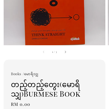
1
/
3
Books /မောရိသျှ
တည့်တည့်တွေး(မောရိ
သျှ)Burmese Book
Regular
RM 0.00