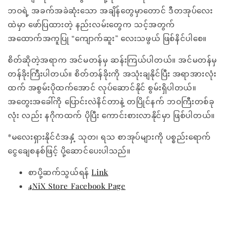
ဘဝရဲ့ အခက်အခဲဆုံးသော အချိန်တွေမှာတောင် ဒီတအုပ်လေး
ထဲမှာ ဖော်ပြထားတဲ့ နည်းလမ်းတွေက သင့်အတွက်
အထောက်အကူပြု “ကျောက်ဆူး” လေးသဖွယ် ဖြစ်နိင်ပါစေ။
စိတ်ဆိုတဲ့အရာက အင်မတန်မှ ဆန်းကြယ်ပါတယ်။ အင်မတန်မှ
တန်ခိုးကြီးပါတယ်။ စိတ်တန်ခိုးကို အသုံးချနိုင်ပြီး အရာအားလုံး
ထက် အစွမ်းပိုထက်အောင် လုပ်ဆောင်နိုင် စွမ်းရှိပါတယ်။
အတွေးအခေါ်ကို ပြောင်းလဲနိင်တာနဲ့ တပြိုင်နက် ဘဝကြီးတစ်ခု
လုံး လည်း နဂိုကထက် ပိုပြီး ကောင်းစားလာနိုင်မှာ ဖြစ်ပါတယ်။
*မလေးရှားနိုင်ငံအနှံ့ သုတ၊ ရသ စာအုပ်များကို ပစ္စည်းရောက်
ငွေချေစနစ်ဖြင့် ပို့ဆောင်ပေးပါသည်။
စာပို့ဆက်သွယ်ရန်
Link
4NiX Store Facebook Page