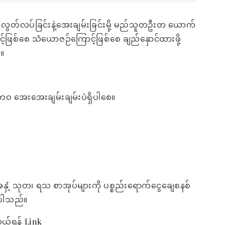
ွတ်လပ်ခြင်းနဲ့အေးချမ်းခြင်းမို့ မည်သူတဦးတ ယောက်
င့်ဖြစ်စေ သံယောဇဉ်ကြောင့်ဖြစ်စေ ချည်နှောင်ထားဖို့
း။
တို့ဘဝ အေးအေးချမ်းချမ်းပဲရှိပါစေ။
အနှံ့ သုတ၊ ရသ စာအုပ်များကို ပစ္စည်းရောက်ငွေချေစနစ်
ေးပါသည်။
ွယ်ရန်
Link