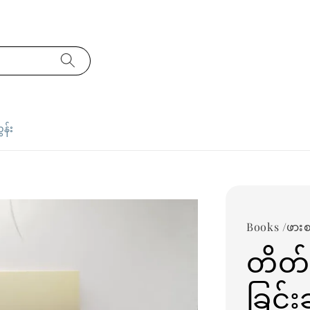
ှန်း
Books /ဖား
တိတ်
ခြင်း