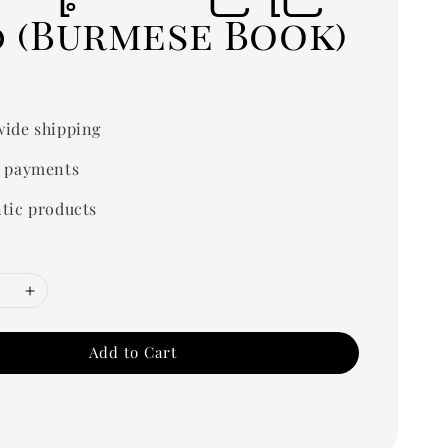
် (Burmese Book)
0
ide shipping
 payments
tic products
Add to Cart