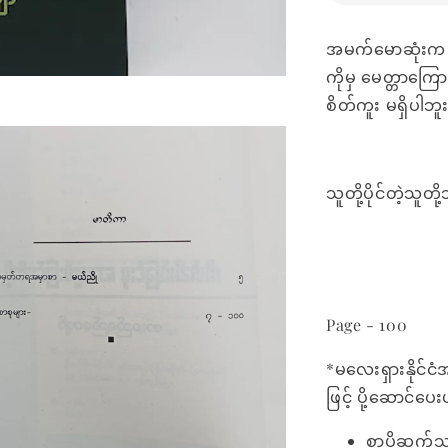
အမက်မောဆုံးက လ
ကိုမှ မေတ္တာကြော
စိတ်ကူး မရှိပါဘူ
သူတို့ပိုင်တဲ့သူ
Page - 100
*မလေးရှားနိုင်ငံ
ဖြင့် ပို့ဆောင်ပ
စာပို့ဆက်သ