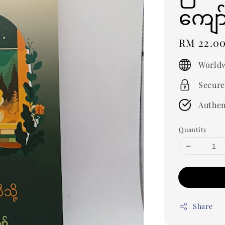
ကျော
Regular
RM 22.0
price
Worldw
Secure
Authen
Quantity
Share