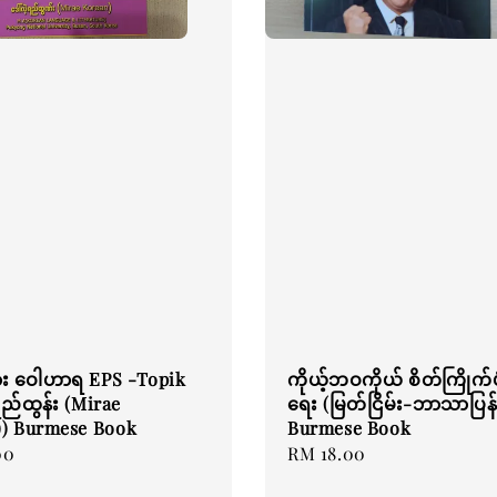
ား ဝေါဟာရ EPS -Topik
ကိုယ့်ဘဝကိုယ် စိတ်ကြိုက်ပု
ရည်ထွန်း (Mirae
ရေး (မြတ်ငြိမ်း-ဘာသာပြန်
)) Burmese Book
Burmese Book
00
Regular
RM 18.00
price