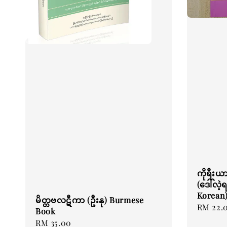
ကိုရီးယ
(ဒေါ်လဲ့
Korean
မိတ္တဗလဋီကာ (ဦးနု) Burmese
Regular
RM 22.
Book
price
Regular
RM 35.00