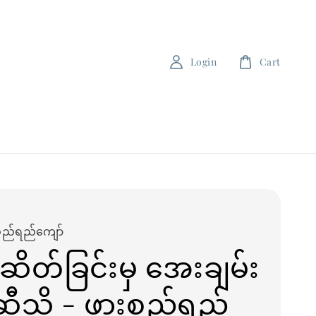
Login
Cart
စည်ရည်ကျော်
ဆိတ်ခြင်းမှ အေးချမ်း
ဆီသို့ - ဖားစည်ရည်