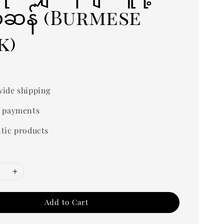
်ဆန် (Burmese
k)
ide shipping
 payments
tic products
Add to Cart