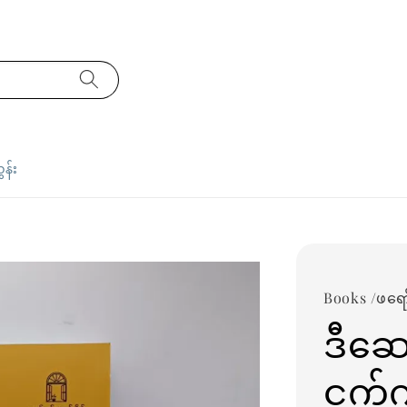
ှန်း
Books /ဖရေ
ဒီဆော
ငှက်ကိ