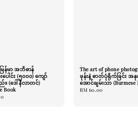
မြန်မာ အဘိဓာန်
The art of phone photo
းပေါင်း (၅၀၀၀) ကျော်
ဖုန်းနဲ့ ဓာတ်ပုံရိုက်ခြင်း အ
်။ (ဒေါ်နီလာတင်)
အောင်ချမ်းသာ (Burmese 
e Book
Regular
RM 60.00
00
price