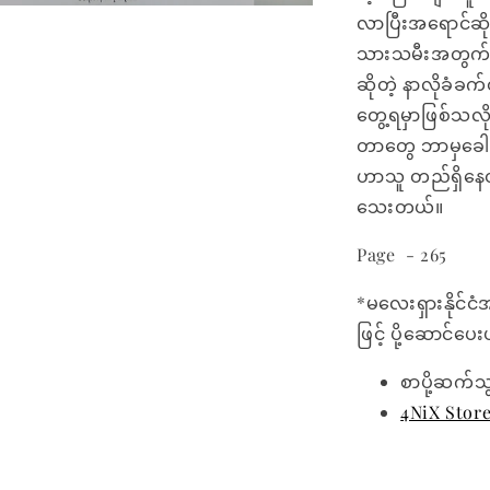
လာပြီးအရောင်ဆိ
သားသမီးအတွက်
ဆိုတဲ့ နာလိုခံခက
တွေ့ရမှာဖြစ်သလို
တာတွေ ဘာမှခေါင
ဟာသူ တည်ရှိနေတ
သေးတယ်။
Page - 265
*မလေးရှားနိုင်ငံ
ဖြင့် ပို့ဆောင်ပ
စာပို့ဆက်သ
4NiX Stor