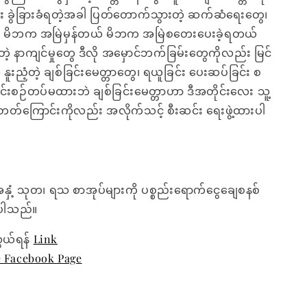
ုး ခွဲခြားခံရတဲ့အခါ ပြတ်တောက်သွားတဲ့ ဆက်ဆံရေးတွေ၊
 မိဘက အမြဲမှန်တယ် မိဘက အမြဲစတေးပေးခဲ့ရတယ်
်တဲ့ နာကျင်မှုတွေ ဒီလို အမှောင်ဘက်ခြမ်းတွေကိုလည်း မြင်
 နူးညံ့တဲ့ ချစ်ခြင်းမေတ္တာတွေ၊ ရယူခြင်း ပေးဆပ်ခြင်း စ
်းစဉ်တပ်မထားဘဲ ချစ်ခြင်းမေတ္တာဟာ ဒီအတိုင်းလေး သူ့
တ်ကြောင်းကိုလည်း အလိုက်သင့် စီးဆင်း ရေးဖွဲ့ထားပါ
အနှံ့ သုတ၊ ရသ စာအုပ်များကို ပစ္စည်းရောက်ငွေချေစနစ်
ေးပါသည်။
ွယ်ရန်
Link
e Facebook Page