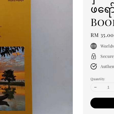
ဖရော
Boo
Regular
RM 35.00
price
Worldw
Secure
Authen
Quantity