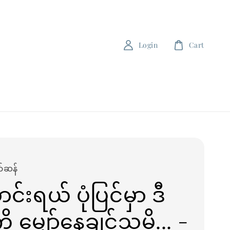
Login
Cart
ာ်ဆန်
င်းရယ် ပုံပြင်မှာ ဒီ
ု မျှော်နေချင်သူမို့... -