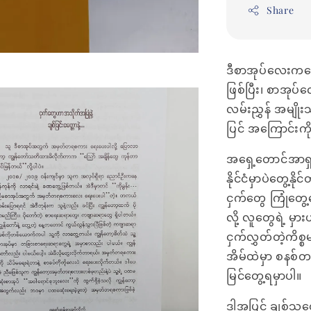
Share
ဒီစာအုပ်လေးကတေ
ဖြစ်ပြီး၊ စာအုပ
လမ်းညွှန် အမျို
ပြင် အကြောင်းကိ
အရှေ့တောင်အာရှနိုင
နိုင်ငံမှာပဲတွေ့
ငှက်တွေ ကြုံတွေ့
လို့ လူတွေရဲ့ မှာ
ငှက်လွှတ်တဲ့ကိစ
အိမ်ထဲမှာ စနစ်
မြင်တွေ့ရမှာပါ။
ဒါ့အပြင် ချစ်သူ