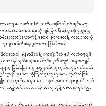
ာ့ ဆရာမ ဖရော်ဆန်ရဲ့ တတိယမြောက် လုံးချင်းဝတ္ထု
်လေးထဲမှာ သဘာဝတရားကို ချစ်မြတ်နိုးတဲ့ ငှက်ကြည့်ဧည့်
းသမီးလေးတစ်ယောက်နဲ့ ဆောင်းခိုငှက်တွေရဲ့ ကတိစကားပုံ
ု လှပစွာ ဖန်တီးရေးဖွဲ့ထားတာဖြစ်ပါတယ်။
်ငံတွေထဲ မြန်မာနိုင်ငံရဲ့ ငှက်မျိုးစိတ် ပေါကြွယ်ဝမှုနဲ့ ဒီ
နိုင်တဲ့ ဒေသရင်းငှက်တွေအကြောင်း၊ ငှက်တွေရဲ့ အမူအကျင့်၊
နေရတဲ့ ခြိမ်းခြောက်မှု အန္တရာယ်တွေ၊ ငှက်တွေနဲ့ ပတ်သတ်
းယွင်းစွာ ပြုမူနေတဲ့ ယုံကြည်မှုတွေ (ဥပမာ- ကုသိုလ်ဖြစ်
္စမျိုး) စတဲ့ မှတ်သားဖွယ်ရာ အချက် အလက်များစွာကို ဇာတ်
တကျ ထည့်သွင်းပေးထားတဲ့ စာရေးသူရဲ့ စေတနာကိုလည်း
တွေကြားက လွဲမှားတဲ့ အတ္တမာနတွေ၊ သူငယ်ချင်းမေတ္တာကို