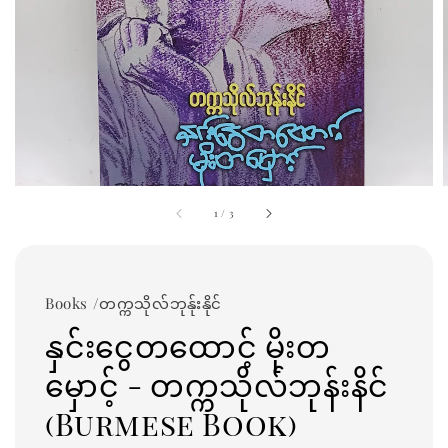
1
/
3
Books /တက္ကသိုလ်ဘုန်ုးနိုင်
နှင်းငွေတထောင့် မိုးတ
မှောင့် - တက္ကသိုလ်ဘုန်းနိင်
(Burmese Book)