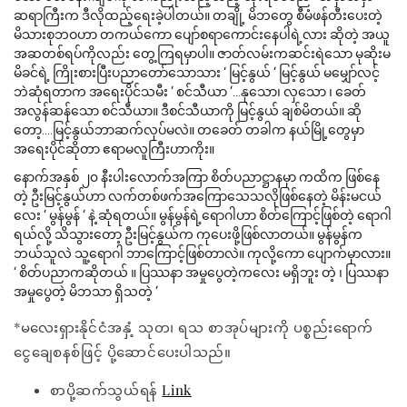
ဆရာကြီးက ဒီလိုထည့်ရေးခဲ့ပါတယ်။ တချို့ မိဘတွေ စီမံဖန်တီးပေးတဲ့
မိသားစုဘဝဟာ တကယ်ကော ပျော်စရာကောင်းနေပါရဲ့လား ဆိုတဲ့ အယူ
အဆတစ်ရပ်ကိုလည်း တွေ့ကြရမှာပါ။ ဇာတ်လမ်းကဆင်းရဲသော မုဆိုးမ
မိခင်ရဲ့ ကြိုးစားပြီးပညာတော်သောသား ‘ မြင့်နွယ် ‘ မြင့်နွယ် မမျှော်လင့်
ဘဲဆုံရတာက အရေးပိုင်သမီး ‘ စင်သီယာ ‘…နုသော၊ လှသော ၊ ခေတ်
အလွန်ဆန်သော စင်သီယာ။ ဒီစင်သီယာကို မြင့်နွယ် ချစ်မိတယ်။ ဆို
တော့….မြင့်နွယ်ဘာဆက်လုပ်မလဲ။ တခေတ် တခါက နယ်မြို့တွေမှာ
အရေးပိုင်ဆိုတာ ဧရာမလူကြီးဟာကိုး။
နောက်အနှစ် ၂၀ နီးပါးလောက်အကြာ စိတ်ပညာဋ္ဌာနမှာ ကထိက ဖြစ်နေ
တဲ့ ဦးမြင့်နွယ်ဟာ လက်တစ်ဖက်အကြောသေသလိုဖြစ်နေတဲ့ မိန်းမငယ်
လေး ‘ မွန်မွန် ‘ နဲ့ ဆုံရတယ်။ မွန်မွန်ရဲ့ရောဂါဟာ စိတ်ကြောင့်ဖြစ်တဲ့ ရောဂါ
ရယ်လို့ သိသွားတော့ ဦးမြင့်နွယ်က ကုပေးဖို့ဖြစ်လာတယ်။ မွန်မွန်က
ဘယ်သူလဲ သူ့ရောဂါ ဘာကြောင့်ဖြစ်တာလဲ။ ကုလို့ကော ပျောက်မှာလား။
‘ စိတ်ပညာကဆိုတယ် ။ ပြဿနာ အမှုပွေတဲ့ကလေး မရှိဘူး တဲ့ ၊ ပြဿနာ
အမှုပွေတဲ့ မိဘသာ ရှိသတဲ့ ‘
*မလေးရှားနိုင်ငံအနှံ့ သုတ၊ ရသ စာအုပ်များကို ပစ္စည်းရောက်
ငွေချေစနစ်ဖြင့် ပို့ဆောင်ပေးပါသည်။
စာပို့ဆက်သွယ်ရန်
Link