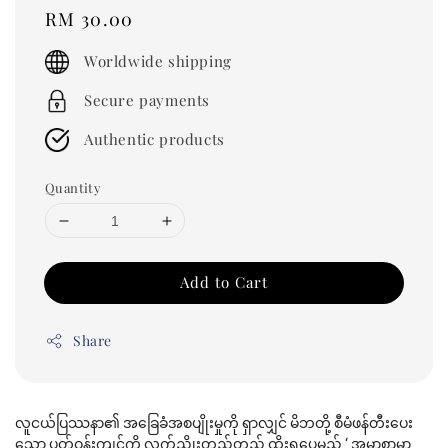
Regular
RM 30.00
price
Worldwide shipping
Secure payments
Authentic products
Quantity
Add to Cart
Share
လူငယ်ပြဿနာ၏ အခြေခံအစပျိုးမှုကို ရှာလျှင် မိဘတို့ စီမံဖန်တီးပေး
သော ပတ်ဝန်းကျင်ကို လက်ညိုးတည့်တည့် ထိုးရပေမည် ‘ အမှာစာမှာ