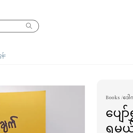
ှန်း
Books /ဒေါ
ပျော်ရ
ရမယ့