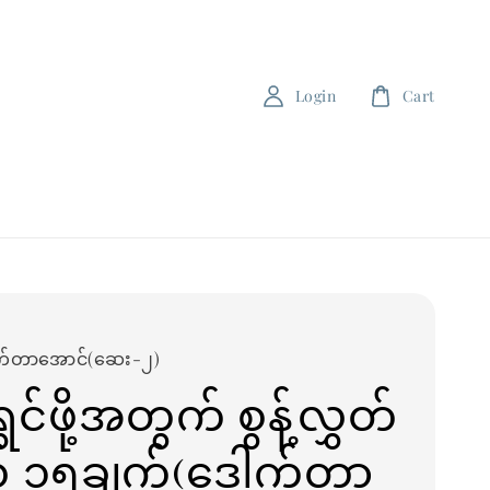
Login
Cart
က်တာအောင်(ဆေး-၂)
ွှင်ဖို့အတွက် စွန့်လွှတ်
် ၁၅ချက်(ဒေါက်တာ