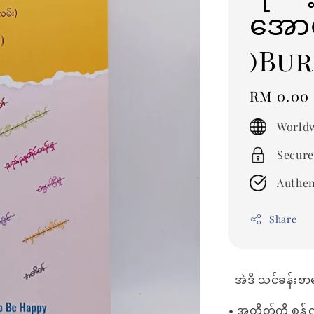
အောင
)Bu
Regular
RM 0.00
price
Worldw
Secure
Authen
Share
အဲဒီ သင်ခန်းစာ
• အတိတ်ကို စွန့်လွ