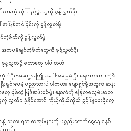
ထားတဲ့ ယုံကြည်မှုတွေကို စွန့်လွှတ်ဖို့၊
ပြစ်တင်ခြင်းကို စွန့်လွှတ်ဖို့၊
တဲ့စိတ်ကို စွန့်လွှတ်ဖို့၊
အတပ်ခံချင်တဲ့စိတ်တွေကို စွန့်လွှတ်ဖို့၊
ု စွန့်လွှတ်ဖို့ စတာတွေ ပါပါတယ်။
ယ်ပိုင်အတွေ့အကြုံအပေါ်အခြေခံပြီး ရေးသားထားတဲ့ဒီ
းရှင်းပေမဲ့ ပညာသားပါပါတယ်။ ပျော်ရွှင်ဖို့အတွက် ဆန်း
ွေဖြစ်တဲ့ ပြန်ဆန်းစစ်ဖို့၊ နောက်ကို ခြေတစ်လှမ်းဆုတ်
ကို လွှတ်ချခဲ့နိုင်အောင် ကိုယ့်ကိုယ်ကိုယ် ခွင့်ပြုပေးဖို့တွေ
အနှံ့ သုတ၊ ရသ စာအုပ်များကို ပစ္စည်းရောက်ငွေချေစနစ်
ေးပါသည်။