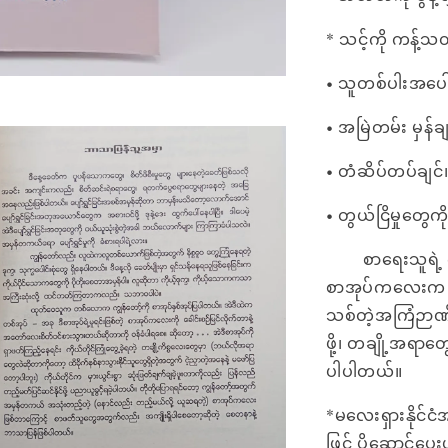
* သင့်ကို ကန့်သတ်
• သူတစ်ပါးအပေါ် အ
• အမြဲတမ်း မှန်ချင်
• တံဆိပ်တပ်ချင်၊ 
• တွယ်ငြိမှုတွေကိ
စာရေးသူရဲ့ ကို
စာအုပ်ကလေးက ရို
သစ်တဲ့အကြံဉာဏ်တ
ဖို့၊ တချို့အရာတွေ
ပါပါတယ်။
*မလေးရှားနိုင်ငံ
ဖြင့် ပို့ဆောင်ပ