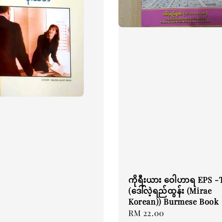
ကိုရီးယား ဝေါဟာရ EPS -
(ဒေါ်လဲ့ရည်ထွန်း (Mirae
Korean)) Burmese Book
Regular
RM 22.00