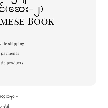
်(ဆေး-၂)
rmese Book
ide shipping
 payments
tic products
တွေထဲမှာ -
ှတ်ဖို့၊