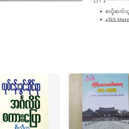
စာပို့ဆက်သ
4NiX Stor