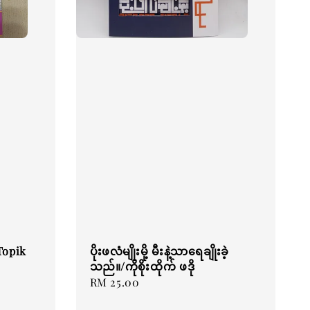
Topik
ပိုးဖလံမျိုးမို့ မီးနဲ့သာရေချိုးခဲ့
သည်။/ကိုစိုးထိုက် ဖဒို
Regular
RM 25.00
price