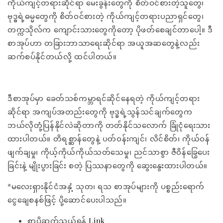
ကိုယ်ကျင့်တရားဆိုင်ရာ မေးခွန်းတွေကို စိတ်ဝင်စားတဲ့သူတွေ၊
ဗုဒ္ဓရဲ့ဓမ္မတွေကို စိတ်ဝင်စားတဲ့ ကိုယ်ကျင့်တရားပညာရှင်တွေ၊
တက္ကသိုလ်က ကျောင်းသားတွေကိုတော့ ပိုဖတ်စေချင်တာပေါ့။ ဒီ
စာအုပ်ဟာ တခြားဘာသာရေးဆိုင်ရာ အယူအဆတွေနဲ့လည်း
ဆက်စပ်နိုင်တယ်လို့ ထင်ပါတယ်။
ဒီစာအုပ်မှာ ခေတ်သစ်ကမ္ဘာရင်ဆိုင်နေရတဲ့ ကိုယ်ကျင့်တရား
ဆိုင်ရာ အကျပ်အတည်းတွေကို ဗုဒ္ဓရဲ့သွန်သင်ချက်တွေက
ဘယ်လိုတုံ့ပြန်နိုင်လဲဆိုတာကို တတ်နိုင်သလောက် ခြုံငုံရေးသား
ထားပါတယ်။ တိရစ္ဆာန်တွေနဲ့ ပတ်ဝန်းကျင်၊ လိင်စိတ်၊ ကိုယ်ဝန်
ဖျက်ချမှု၊ ကိုယ့်ကိုယ်ကိုယ်သတ်သေမှု၊ ညင်သာစွာ ဇီဝိန်ခြွေပေး
ခြင်းနဲ့ မျိုးပွားခြင်း စတဲ့ ပြဿနာတွေကို ဆွေးနွေးထားပါတယ်။
*မလေးရှားနိုင်ငံအနှံ့ သုတ၊ ရသ စာအုပ်များကို ပစ္စည်းရောက်
ငွေချေစနစ်ဖြင့် ပို့ဆောင်ပေးပါသည်။
စာပို့ဆက်သွယ်ရန်
Link