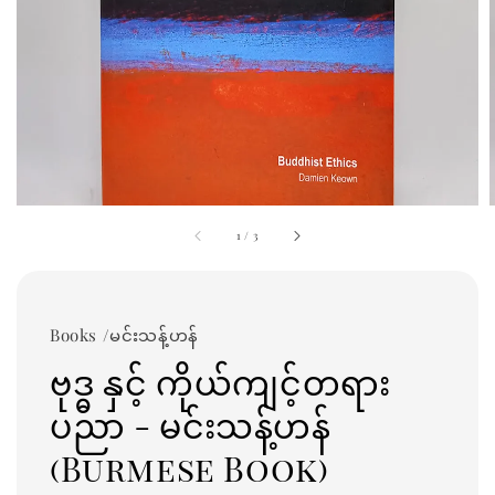
1
/
3
Books /မင်းသန့်ဟန်
ဗု⁠ဒ္ဓ နှင့် ကိုယ်ကျင့်တရား
ပညာ - မင်းသန့်ဟန်
(Burmese Book)