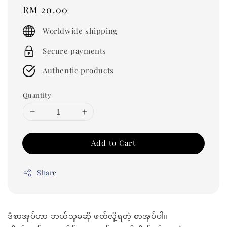
Regular
RM 20.00
price
Worldwide shipping
Secure payments
Authentic products
Quantity
Add to Cart
Share
ဒီစာအုပ်ဟာ ဘယ်သူမဆို ဖတ်လို့ရတဲ့ စာအုပ်ပါ။