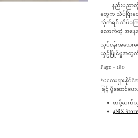
နည်းပညာတိုးတက
တွေက သိပ်ပြီးတ
လိုက်ရင် သိပ်မကြ
လောက်တဲ့ အနေအ
လုပ်ငန်းအသေးတွ
ယှဥ်ပြိုင်မှုအတ
Page - 180
*မလေးရှားနိုင်ငံ
ဖြင့် ပို့ဆောင်ပ
စာပို့ဆက်သ
4NiX Stor