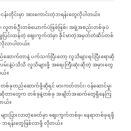
ပ်ငန်းတိုင်းမှာ အားကောင်းတဲ့ဘရန်းတွေလိုပါတယ်။
ြစ်၊ လူတစ်ဦးတစ်ယောက်ပဲဖြစ်ဖြစ်၊ အဖွဲ့အစည်းတစ်ခုပဲ
ုင်မှုပြင်းထန်တဲ့ ဈေးကွက်ထဲမှာ ခိုင်မာတဲ့အမှတ်တံဆိပ်တစ်
့လိုလာပါတယ်။
ဆောက်တာနဲ့ ပက်သက်ပြီးတော့ လူသိများရင်ပြီးရောဆို
မ်းနဲ့ပဲသိသိ လူသိများဖို့ အရေးကြီးဆုံးဆိုတဲ့ အမှားတွေ
တယ်။
ုတည်ဆောက်ဖို့ဆိုရင် မားကတ်တင်း၊ ဝန်ဆောင်မှု၊
ဆိုတာတွေက တစ်ခုနဲ့တစ်ခု အချိတ်အဆက်တွေရှိနေကြ
ါတယ်။
များပြားလာတဲ့ခေတ်မှာ ဈေးကွက်တစ်ခု၊ နေရာတစ်ခုရဖို့
 ဘရန်းတွေဖြစ်လာဖို့ လိုတယ်။