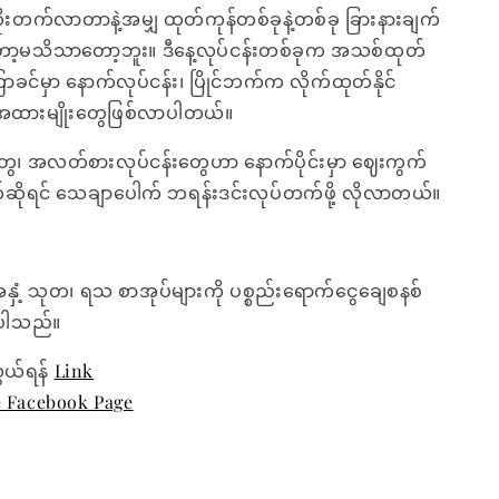
်လာတာနဲ့အမျှ ထုတ်ကုန်တစ်ခုနဲ့တစ်ခု ခြားနားချက်
ော့မသိသာတော့ဘူး။ ဒီနေ့လုပ်ငန်းတစ်ခုက အသစ်ထုတ်
ာခင်မှာ နောက်လုပ်ငန်း၊ ပြိုင်ဘက်က လိုက်ထုတ်နိုင်
ထားမျိုးတွေဖြစ်လာပါတယ်။
ေ၊ အလတ်စားလုပ်ငန်းတွေဟာ နောက်ပိုင်းမှာ ဈေးကွက်
ွက်ဆိုရင် သေချာပေါက် ဘရန်းဒင်းလုပ်တက်ဖို့ လိုလာတယ်။
အနှံ့ သုတ၊ ရသ စာအုပ်များကို ပစ္စည်းရောက်ငွေချေစနစ်
ေးပါသည်။
ွယ်ရန်
Link
e Facebook Page