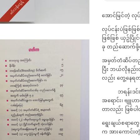
အောင်မြင်တဲ့ လု
လုပ်ငန်းပဲဖြစ်ဖ
ဖြစ်ဖြစ် ယှဥ်ပြိ
ခု တည်ဆောက်ဖို
အမှတ်တံဆိပ်တည်
ပြီး ဘယ်လိုနည်းလ
လည်း တွေ့နေရ
ဘရန်းဒင်းတစ်ခ
အရောင်း၊ ဗျူဟာ
တာလည်း ဖြစ်ပ
ရွေးချယ်စရာတွေ 
က အားကောင်းတဲ့