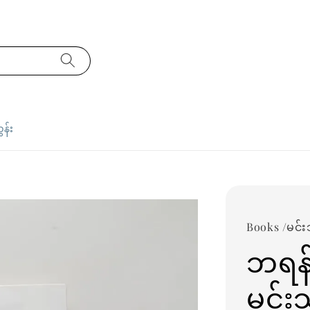
ှန်း
Books /မင်းသ
ဘရန်း
မင်း