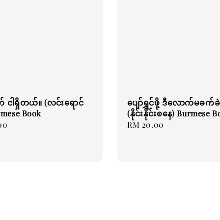
် ငါရှိတယ်။ (လင်းရောင်
ပျော်ရွှင်ဖို့ ဒီလောက်မခက်ခဲ
rmese Book
(နိုင်းနိုင်းစနေ) Burmese 
00
Regular
RM 20.00
price