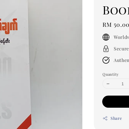
Boo
Regular
RM 50.0
price
Worldw
Secure
Authen
Quantity
Share