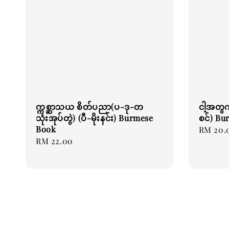
က္ကစ္ဆာသယ စိတ်ပညာ(ပ-ဒု-တ
ငါ့အတွက
သုံးအုပ်တွဲ) (ပီ-မိုးနင်း) Burmese
စင်) Bu
Book
Regular
RM 20.
Regular
RM 22.00
price
price