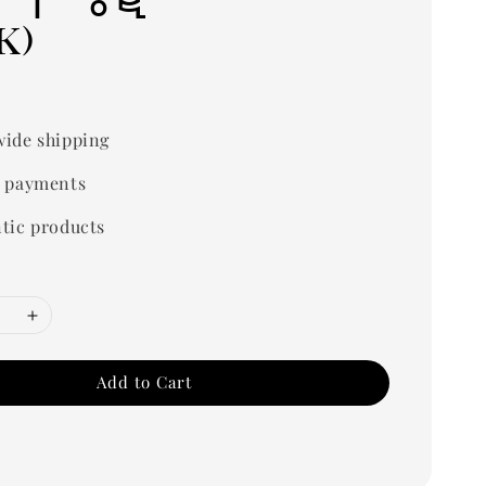
k)
0
ide shipping
 payments
tic products
Add to Cart