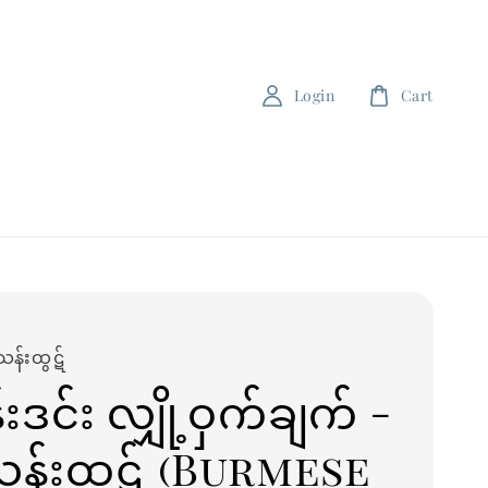
Login
Cart
န်းထွ⁠⁠ဋ်
ဒင်း လျှို့ဝှက်ချက် -
သန်းထွ⁠⁠ဋ် (Burmese