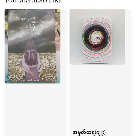
အမှတ်တရ(ဂျူး)