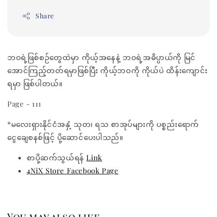
Share
ဘဝရဲ့ဖြစ်စဉ်တွေထဲမှာ ကိုယ့်အနေနဲ့ ဘဝရဲ့အဓိပ္ပာယ်ကို မြင်
အောင်ကြည့်တတ်ရမှာဖြစ်ပြီး ကိုယ့်ဘဝကို ကိုယ်ပဲ ထိန်းကျောင်း
ရမှာ ဖြစ်ပါတယ်။
Page - 111
*မလေးရှားနိုင်ငံအနှံ့ သုတ၊ ရသ စာအုပ်များကို ပစ္စည်းရောက်
ငွေချေစနစ်ဖြင့် ပို့ဆောင်ပေးပါသည်။
စာပို့ဆက်သွယ်ရန်
Link
4NiX Store Facebook Page
You may also like