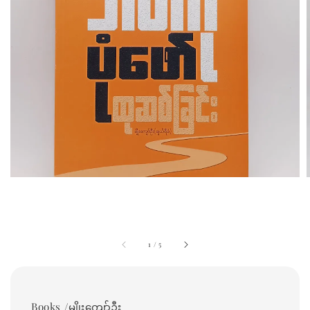
1
/
5
Books /မျိုးကျော်ဦး