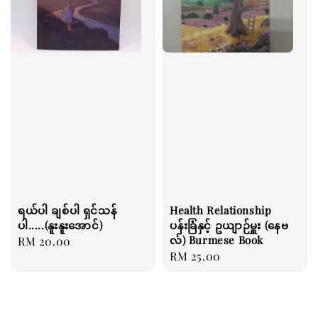
ရယ်ပါ ချစ်ပါ ရှင်သန်
Health Relationship
ပါ.....(နူးနူးအောင်)
ပန်းခြံနှင့် ဥယျာဉ်မှူး (နေဗ
လ်) Burmese Book
Regular
RM 20.00
Regular
RM 25.00
price
price