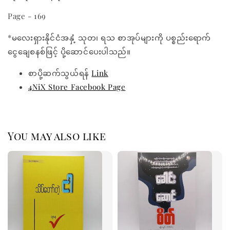
Page - 169
*မလေးရှားနိုင်ငံအနှံ့ သုတ၊ ရသ စာအုပ်များကို ပစ္စည်းရောက်
ငွေချေစနစ်ဖြင့် ပို့ဆောင်ပေးပါသည်။
စာပို့ဆက်သွယ်ရန်
Link
4NiX Store Facebook Page
You may also like