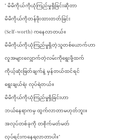
" မိမိကိုယ်ကိုယုံကြည်မှုရှိခြင်းဆိုတာ
မိမိကိုယ်ကိုတန်ဖိုးထားတတ်ခြင်း
(Self-worth) ကနေလာတယ်။
မိမိကိုယ်ကိုယုံကြည်မှုရှိတဲ့သူတစ်ယောက်ဟာ
လူအများလျှောက်တဲ့လမ်းကိုရွေးဖို့ထက်
ကိုယ့်ဆုံးဖြတ်ချက်နဲ့ မှန်တယ်ထင်ရင်
ရွေးချယ်ရဲ၊ လုပ်ရဲတယ်။
မိမိကိုယ်ကိုယုံကြည်မှုရှိခြင်းဟာ
ဘယ်နေရာကမှ ထွက်လာတာမဟုတ်ဘူး။
အလုပ်တစ်ခုကို တစိုက်မတ်မတ်
လုပ်ရင်းကနေရလာတာပါ။"