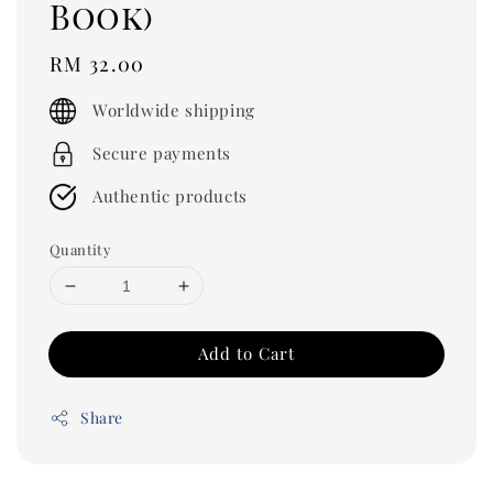
Book)
Regular
RM 32.00
price
Worldwide shipping
Secure payments
Authentic products
Quantity
Add to Cart
Share