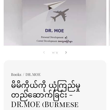
1
/
3
Books / DR.MOE
မိမိကိုယ်ကို ယုံကြည်မှု
တည်ဆောက်ခြင်း -
DR.MOE (Burmese