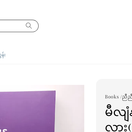
ှန်း
Books /ညီညီနိ
မီလျံ
လား(ည