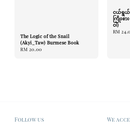
ငယ်ရွယ်
ကြိုးစား
ဝါ)
Regular
RM 24.
The Logic of the Snail
price
(Akyi_Taw) Burmese Book
Regular
RM 20.00
price
Follow us
We acc