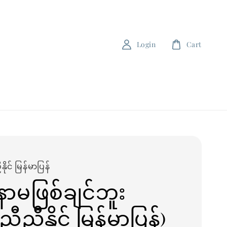
Login
Cart
ုင် မြန်မာပြန်
နာမဖြစ်ချင်ဘူး
ီညီနိုင် မြန်မာပြန်)