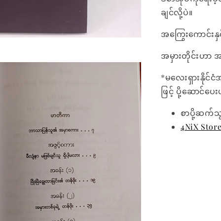
ချင်လို့ပဲ။
အကြွေးကောင်းနှင့်
အမှားတိုင်းဟာ 
*မလေးရှားနိုင်ငံ
ဖြင့် ပို့ဆောင်ပ
စာပို့ဆက်သ
4NiX Stor