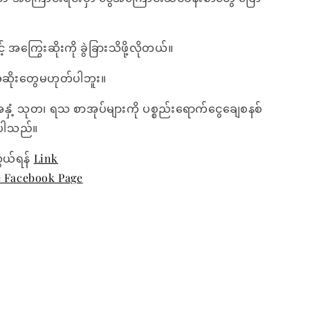
 အကြွေးဆိုးကို ခွဲခြားသိဖို့လိုတယ်။
အဆိုးတွေမဟုတ်ပါဘူး။
အနှံ့ သုတ၊ ရသ စာအုပ်များကို ပစ္စည်းရောက်ငွေချေစနစ်
ေးပါသည်။
ွယ်ရန်
Link
e Facebook Page