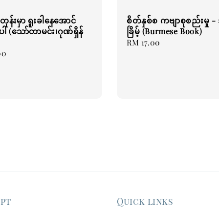
တုန်းမှာ ရူးခါနေအောင်
စိတ်နှစ်စ ကဗျာစုစည်းမှု - အ
ပါ (သော်တာမင်း၊ဂုဏ်ရှိန်
ခြိမ့် (Burmese Book)
Regular
RM 17.00
00
price
ept
Quick links