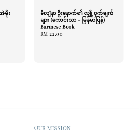
ဲမိုး
မီလျံနာ ဦးနောက်၏ လျှို့ဝှက်ချက်
များ (ကောင်းသာ - မြန်မာပြန်)
Burmese Book
Regular
RM 22.00
price
Our mission