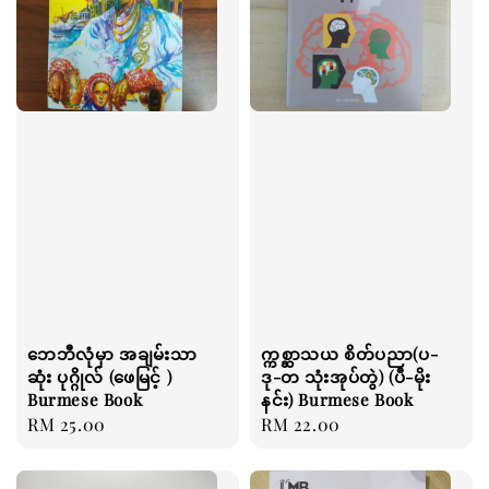
ဘေဘီလုံမှာ အချမ်းသာ
က္ကစ္ဆာသယ စိတ်ပညာ(ပ-
ဆုံး ပုဂ္ဂိုလ် (ဖေမြင့် )
ဒု-တ သုံးအုပ်တွဲ) (ပီ-မိုး
Burmese Book
နင်း) Burmese Book
Regular
RM 25.00
Regular
RM 22.00
price
price