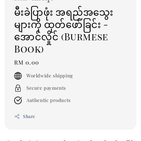
မီးခဲပြာဖုံး အရည်အသွေး
များကို ထုတ်ဖော်ခြင်း -
အောင်လှိုင် (Burmese
Book)
Regular
RM 0.00
price
Worldwide shipping
Secure payments
Authentic products
Share