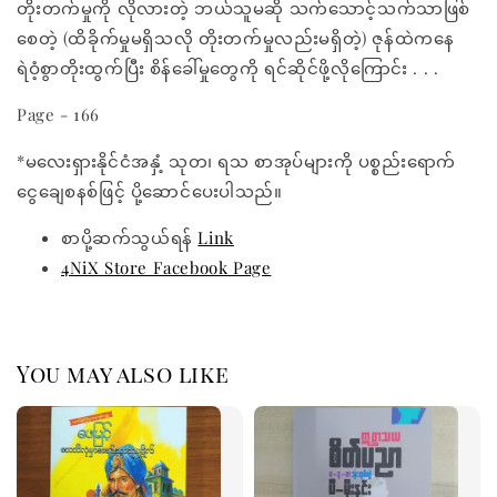
တိုးတက်မှုကို လိုလားတဲ့ ဘယ်သူမဆို သက်သောင့်သက်သာဖြစ်
စေတဲ့ (ထိခိုက်မှုမရှိသလို တိုးတက်မှုလည်းမရှိတဲ့) ဇုန်ထဲကနေ
ရဲဝံ့စွာတိုးထွက်ပြီး စိန်ခေါ်မှုတွေကို ရင်ဆိုင်ဖို့လိုကြောင်း . . .
Page - 166
*မလေးရှားနိုင်ငံအနှံ့ သုတ၊ ရသ စာအုပ်များကို ပစ္စည်းရောက်
ငွေချေစနစ်ဖြင့် ပို့ဆောင်ပေးပါသည်။
စာပို့ဆက်သွယ်ရန်
Link
4NiX Store Facebook Page
You may also like