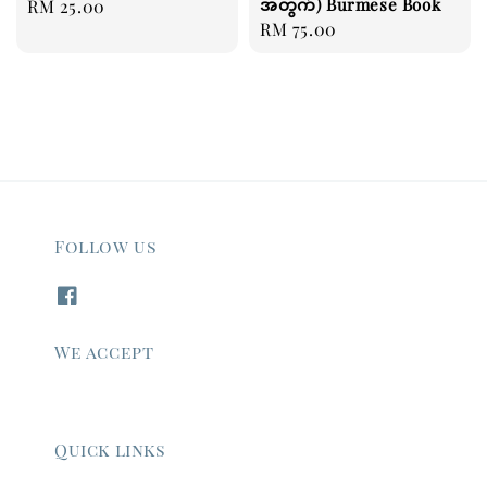
အတွက်) Burmese Book
Regular
RM 25.00
Regular
RM 75.00
price
price
Follow us
We accept
Quick links