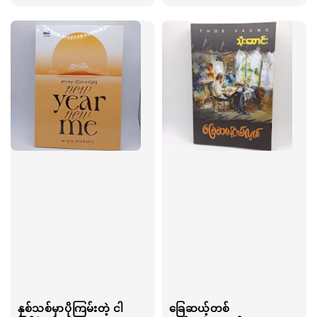
price
နှစ်သစ်မှာပိုကြမ်းတဲ့ ငါ
ခြေဆယ့်တစ်