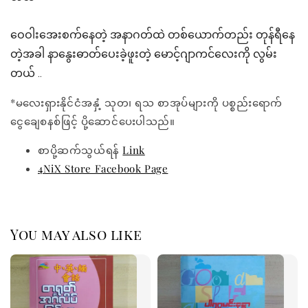
ဝေဝါးအေးစက်နေတဲ့ အနာဂတ်ထဲ တစ်ယောက်တည်း တုန်ရီနေ
တဲ့အခါ နာနွေးဓာတ်ပေးခဲ့ဖူးတဲ့ မောင့်ဂျာကင်လေးကို လွမ်း
တယ် ..
*မလေးရှားနိုင်ငံအနှံ့ သုတ၊ ရသ စာအုပ်များကို ပစ္စည်းရောက်
ငွေချေစနစ်ဖြင့် ပို့ဆောင်ပေးပါသည်။
စာပို့ဆက်သွယ်ရန်
Link
4NiX Store Facebook Page
You may also like