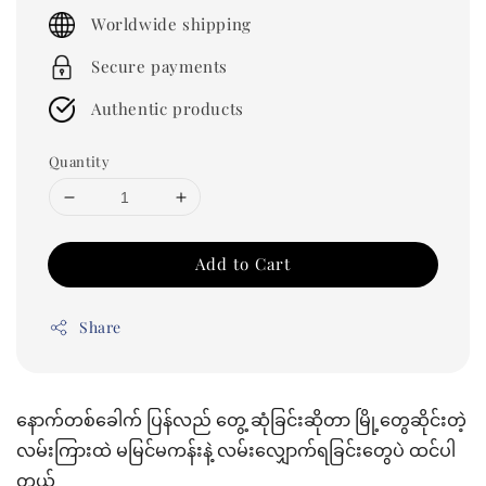
price
Worldwide shipping
Secure payments
Authentic products
Quantity
Add to Cart
Share
နောက်တစ်ခေါက် ပြန်လည် တွေ့ ဆုံခြင်းဆိုတာ မြို့တွေဆိုင်းတဲ့
လမ်းကြားထဲ မမြင်မကန်းနဲ့ လမ်းလျှောက်ရခြင်းတွေပဲ ထင်ပါ
တယ်