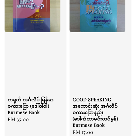
တရုတ် အင်္ဂလိပ် မြန်မာ
GOOD SPEAKING
စကားပြော (ဒေါ်ဝါဝါ)
အကောင်းဆုံး အင်္ဂလိပ်
Burmese Book
စကားပြောနည်း
(ဒေါက်တာမင်းတင်မွန်)
Regular
RM 35.00
Burmese Book
price
Regular
RM 17.00