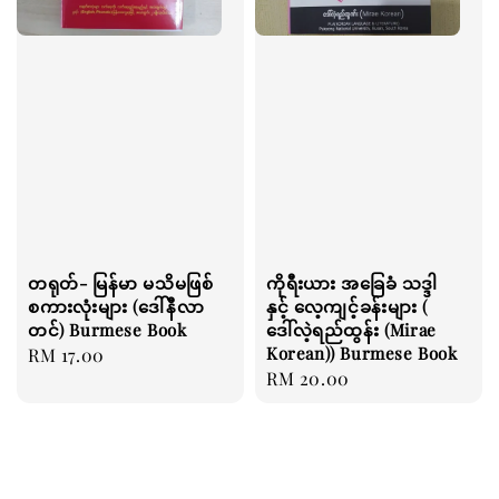
တရုတ်- မြန်မာ မသိမဖြစ်
ကိုရီးယား အခြေခံ သဒ္ဒါ
စကားလုံးများ (ဒေါ်နီလာ
နှင့် လေ့ကျင့်ခန်းများ (
တင်) Burmese Book
ဒေါ်လဲ့ရည်ထွန်း (Mirae
Korean)) Burmese Book
Regular
RM 17.00
Regular
RM 20.00
price
price