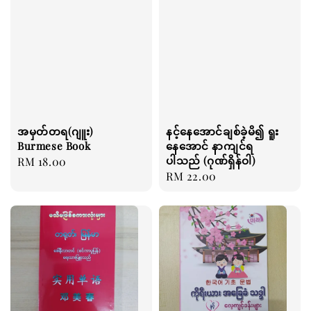
အမှတ်တရ(ဂျူး)
နင့်နေအောင်ချစ်ခဲ့မိ၍ ရူး
Burmese Book
နေအောင် နာကျင်ရ
ပါသည် (ဂုဏ်ရှိန်ဝါ)
Regular
RM 18.00
Regular
RM 22.00
price
price