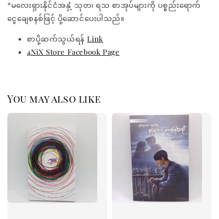
*မလေးရှားနိုင်ငံအနှံ့ သုတ၊ ရသ စာအုပ်များကို ပစ္စည်းရောက်
ငွေချေစနစ်ဖြင့် ပို့ဆောင်ပေးပါသည်။
စာပို့ဆက်သွယ်ရန်
Link
4NiX Store Facebook Page
You may also like