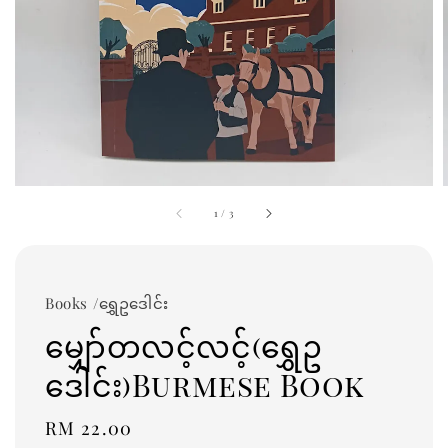
1
/
3
Books /ရွှေဥဒေါင်း
မျှော်တလင့်လင့်(ရွှေဥ
ဒေါင်း)Burmese Book
Regular
RM 22.00